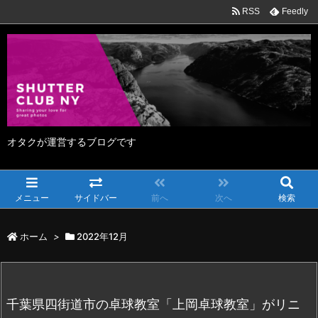
RSS
Feedly
オタクが運営するブログです
メニュー
サイドバー
前へ
次へ
検索
ホーム
>
2022年12月
千葉県四街道市の卓球教室「上岡卓球教室」がリニ