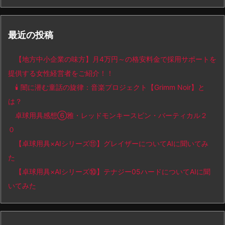
最近の投稿
【地方中小企業の味方】月4万円～の格安料金で採用サポートを
提供する女性経営者をご紹介！！
🕯️ 闇に潜む童話の旋律：音楽プロジェクト【Grimm Noir】と
は？
卓球用具感想⑥雅・レッドモンキースピン・バーティカル２
０
【卓球用具×AIシリーズ⑪】グレイザーについてAIに聞いてみ
た
【卓球用具×AIシリーズ⑩】テナジー05ハードについてAIに聞
いてみた