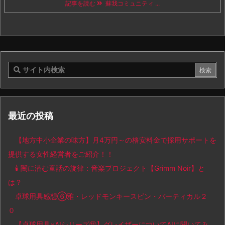
記事を読む
蘇我コミュニティ ...
最近の投稿
【地方中小企業の味方】月4万円～の格安料金で採用サポートを
提供する女性経営者をご紹介！！
🕯️ 闇に潜む童話の旋律：音楽プロジェクト【Grimm Noir】と
は？
卓球用具感想⑥雅・レッドモンキースピン・バーティカル２
０
【卓球用具×AIシリーズ⑪】グレイザーについてAIに聞いてみ