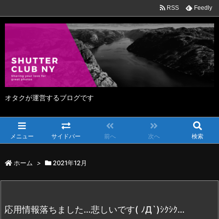
RSS
Feedly
オタクが運営するブログです
メニュー
サイドバー
前へ
次へ
検索
ホーム
>
2021年12月
応用情報落ちました…悲しいです( ﾉД`)ｼｸｼｸ…