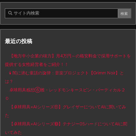
最近の投稿
【地方中小企業の味方】月4万円～の格安料金で採用サポートを
提供する女性経営者をご紹介！！
🕯️ 闇に潜む童話の旋律：音楽プロジェクト【Grimm Noir】と
は？
卓球用具感想⑥雅・レッドモンキースピン・バーティカル２
０
【卓球用具×AIシリーズ⑪】グレイザーについてAIに聞いてみ
た
【卓球用具×AIシリーズ⑩】テナジー05ハードについてAIに聞
いてみた