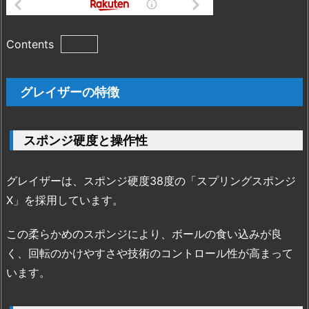
Contents
1.
グ
グレイザーの特徴
レ
イ
ザ
スポンジ硬度と操作性
ー
の
グレイザーは、スポンジ硬度38度の「スプリングスポンジ
特
X」を採用しています。
徴
1.
この柔らかめのスポンジにより、ボールの食い込みが良
1.
く、回転のかけやすさや技術のコントロール性が高まって
ス
ポ
います。
ン
ジ