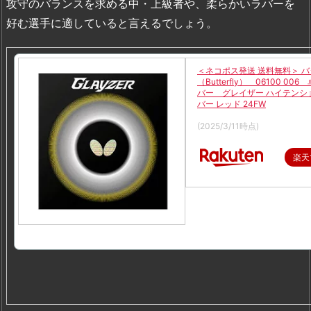
攻守のバランスを求める中・上級者や、柔らかいラバーを
使
好む選手に適していると言えるでしょう。
用
感
と
＜ネコポス発送 送料無料＞ 
（Butterfly） 06100 00
評
バー グレイザー ハイテンシ
価
バー レッド 24FW
価格：4,800円（税込、送料別
3.
(2025/3/11時点)
ま
と
楽天
め