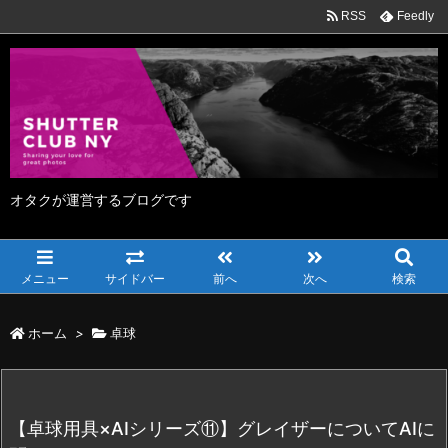
RSS
Feedly
オタクが運営するブログです
メニュー
サイドバー
前へ
次へ
検索
ホーム
>
卓球
【卓球用具×AIシリーズ⑪】グレイザーについてAIに