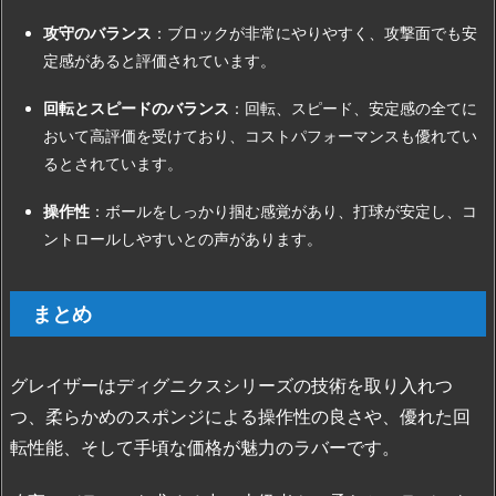
性
攻守のバランス
：ブロックが非常にやりやすく、攻撃面でも安
1.
定感があると評価されています。
3.
軽
回転とスピードのバランス
：回転、スピード、安定感の全てに
量
おいて高評価を受けており、コストパフォーマンスも優れてい
性
るとされています。
と
操作性
：ボールをしっかり掴む感覚があり、打球が安定し、コ
コ
ントロールしやすいとの声があります。
ス
ト
パ
まとめ
フ
ォ
ー
グレイザーはディグニクスシリーズの技術を取り入れつ
マ
つ、柔らかめのスポンジによる操作性の良さや、優れた回
ン
転性能、そして手頃な価格が魅力のラバーです。
ス
2.