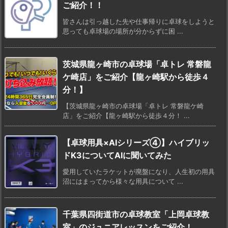
ご紹介！！
皆さんは引っ越した先や仕事帰りに卓球をしようと
思っても卓球場の場所が分からずに困 ...
茨城県龍ヶ崎市の卓球場「卓トレ 常磐龍
ケ崎店」をご紹介【龍ヶ崎駅から徒歩４
分！】
【茨城県龍ヶ崎市の卓球場「卓トレ 常磐龍ケ崎
店」をご紹介【龍ヶ崎駅から徒歩４分！ ...
【卓球用具×AIシリーズ④】ハイブリッ
ドK3についてAIに聞いてみた
愛用していたラケットが廃盤になり、人生初の用具
沼にはまってから様々な用具について ...
千葉県四街道市の卓球教室「上岡卓球教
室」のジュニアレッスンをご紹介！