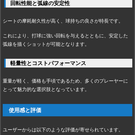
回転性能と弧線の安定性
硬
度
シートの摩耗耐久性が高く、球持ちの良さが特長です。
と
操
これにより、打球に強い回転を与えるとともに、安定した
作
性
弧線を描くショットが可能となります。
1.
2.
軽量性とコストパフォーマンス
回
転
重量が軽く、価格も手頃であるため、多くのプレーヤーに
性
能
とって魅力的な選択肢となっています。
と
弧
使用感と評価
線
の
安
ユーザーからは以下のような評価が寄せられています。
定