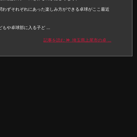
問わずそれぞれにあった楽しみ方ができる卓球がここ最近
もや卓球部に入る子ど ...
記事を読む
埼玉県上尾市の卓 ...