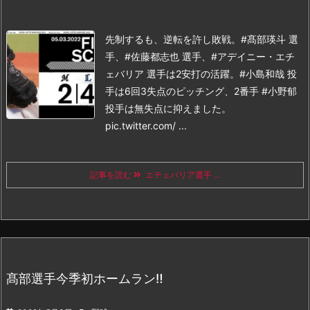
先制するも、逆転を許し敗戦。#髙部瑛斗 選
手、#佐藤都志也 選手、#アデイニー・エチ
ェバリア 選手は2安打の活躍。#小島和哉 投
手は6回3失点のピッチング、2番手 #小野郁
投手は無失点に抑えました。
pic.twitter.com/ ...
記事を読む
エチェバリア選手 ...
髙部選手今季初ホームラン‼️