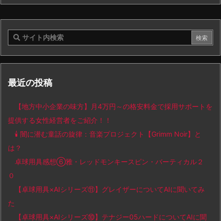
最近の投稿
【地方中小企業の味方】月4万円～の格安料金で採用サポートを
提供する女性経営者をご紹介！！
🕯️ 闇に潜む童話の旋律：音楽プロジェクト【Grimm Noir】と
は？
卓球用具感想⑥雅・レッドモンキースピン・バーティカル２
０
【卓球用具×AIシリーズ⑪】グレイザーについてAIに聞いてみ
た
【卓球用具×AIシリーズ⑩】テナジー05ハードについてAIに聞