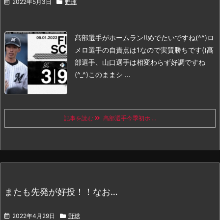
2022年5月3日
野球
髙部選手がホームラン‼️
めでたいですね(^^)
ロ
メロ選手の自責点は1なので実質勝ちです()
髙
部選手、山口選手は相変わらず好調ですね
(^_^)
このままシ ...
記事を読む
髙部選手今季初ホ ...
またも先発が好投！！なお…
2022年4月29日
野球