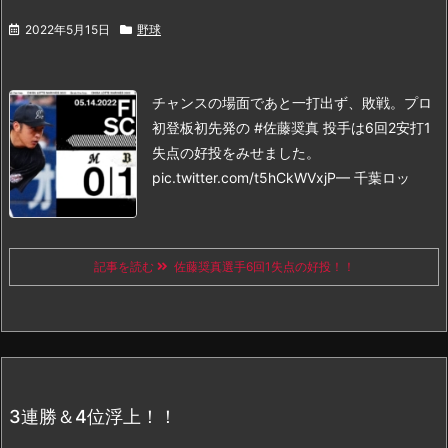
2022年5月15日
野球
チャンスの場面であと一打出ず、敗戦。
プロ
初登板初先発の #佐藤奨真 投手は6回2安打1
失点の好投をみせました。
pic.twitter.com/t5hCkWVxjP
— 千葉ロッ
記事を読む
佐藤奨真選手6回1失点の好投！！
3連勝＆4位浮上！！