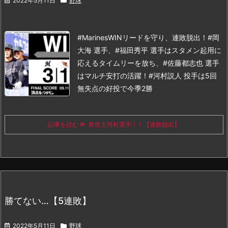
2022年5月11日
野球
#MarinesWIN
リードを守り、連敗脱出！#岡
大海 選手、#福田秀平 選手はスタメン起用に
応えるタイムリーを放ち、#佐藤都志也 選手
はマルチ安打の活躍！#河村説人 投手は5回
無失点の好投で今季2勝
記事を読む
救世主河村選手！！【連敗脱出】
勝てない…【5連敗】
2022年5月11日
野球