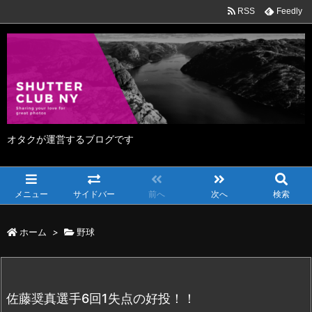
RSS
Feedly
オタクが運営するブログです
メニュー
サイドバー
前へ
次へ
検索
ホーム
>
野球
佐藤奨真選手6回1失点の好投！！