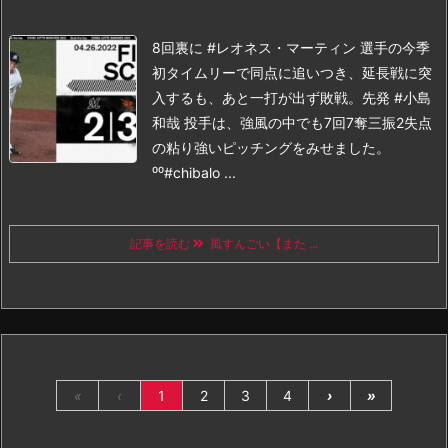
8回裏に #レオネス・マーティン 選手の今季
初タイムリーで同点に追いつき、延長戦に突
入するも、あと一打が出ず敗戦。先発 #小島
和哉 投手は、強風の中でも7回7奪三振2失点
の粘り強いピッチングをみせました。
⁰⁰#chibalo ...
記事を読む
風すんごい【また ...
«
‹
1
2
3
4
›
»