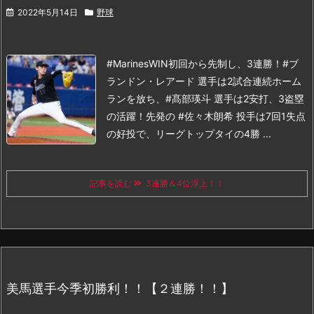
2022年5月14日
野球
#MarinesWIN
初回から先制し、3連勝！#ブ
ランドン・レアード 選手は2試合連続ホーム
ランを放ち、#髙部瑛斗 選手は2安打、3盗塁
の活躍！
先発の #佐々木朗希 投手は7回1失点
の好投で、リーグトップタイの4勝 ...
記事を読む
3連勝＆4位浮上！！
美馬選手今季初勝利！！【２連勝！！】