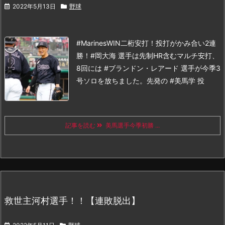
2022年5月13日
野球
#MarinesWIN
二桁安打！投打がかみ合い2連
勝！#岡大海 選手は先制HR含むマルチ安打、
8回には #ブランドン・レアード 選手が今季3
号ソロを放ちました。
先発の #美馬学 投
記事を読む
美馬選手今季初勝 ...
救世主河村選手！！【連敗脱出】