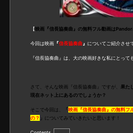
【
映画『信長協奏曲』の無料フル動画はPandoraと
今回は映画
『
信長協奏曲
』
についてご紹介させ
『信長協奏曲』は、大の映画好きな私にとって
さて、そんな映画『信長協奏曲』ですが、
果た
現在ネット上にあるのでしょうか？
そこで今回は、
「
映画『信長協奏曲』の無料フル動画
の？
」
についてみていきたいと思います！
Contents