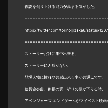
2.
仮説を創り上げる能力が高まる気がした。
1.
映
===============================
画
『信
https://twitter.com/torinogizaka8/status/1
長
協
===============================
奏
曲』
ストーリーだけに集中出来る、
の
無
ストーリーに矛盾がない。
料
フ
登場人物に憧れや共感出来る事が共通点です。
ル
動
信長協奏曲、麒麟の翼、祈りの幕が下りる時、
画
は
アベンジャーズ エンドゲームがマイベスト映画
「P