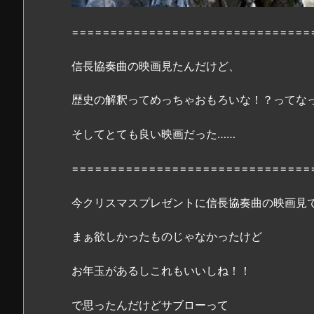
画
『信
===============================
長
協
信長協奏曲の映画見たんだけど、
奏
曲』
歴史の解釈ってめっちゃおもろいな！？ってな
の
無
そしてとても良い映画だった……
料
フ
===============================
ル
動
今クリスマスプレゼントに信長協奏曲の映画見
画
は
まぁ欲しかったものじゃなかったけど
P
a
お年玉があるしこれもいいしね！！
n
d
で思ったんだけどサブローって