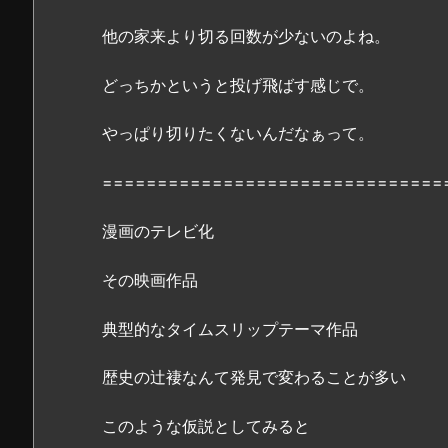
o
r
他の家来より切る回数が少ないのよね。
a、
D
どっちかというと投げ飛ばす感じで。
a
i
やっぱり切りたくないんだなぁって。
l
y
===============================
m
o
漫画のテレビ化
t
その映画作品
i
o
典型的なタイムスリップテーマ作品
n
に
歴史の辻褄なんて発見で変わることが多い
は
な
このような仮説としてみると
い？