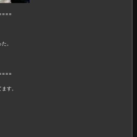
====
った。
====
てます。