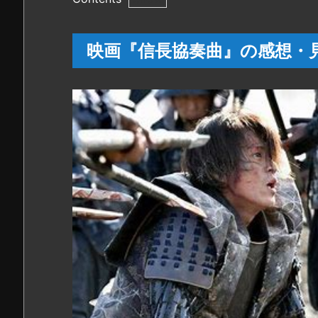
1.
映
映画『信長協奏曲』の感想・
画
『信
長
協
奏
曲』
の
感
想・
見
ど
こ
ろ
2.
映