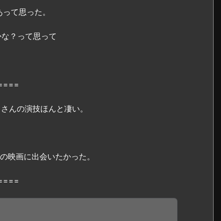
あって思った。
かな？って思って
。
====
カさんの演技ほんと凄い。
この映画に出会いたかった。
====