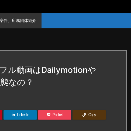
案件、所属団体紹介
動画はDailymotionや
滅状態なの？
LinkedIn
Pocket
Copy