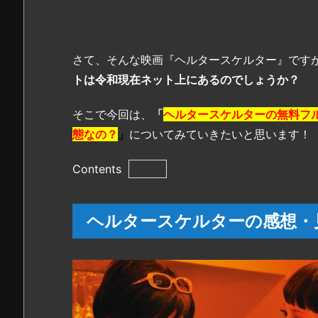
さて、そんな映画『ヘルタースケルター』です
トは令和現在ネット上にあるのでしょうか？
そこで今回は、
「
ヘルタースケルターの無料フル動画は
態なの？
」
についてみていきたいと思います！
Contents
1.
ヘ
ヘルタースケルターの感想・
ル
タ
ー
ス
ケ
ル