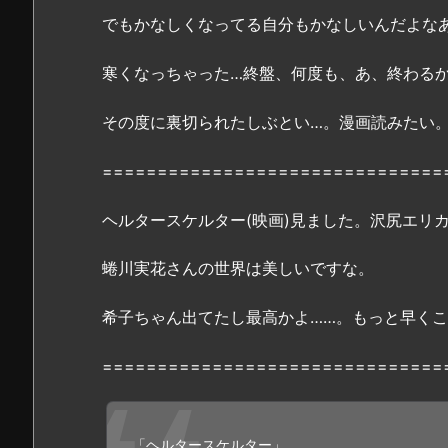
る
でもかなしくなってる自分もかなしいんだよな
の？
寒くなっちゃった…終盤、何度も、あ、終わる
3.
「ヘ
その度に裏切られたしぶとい…。漫画読みたい
ル
タ
===============================
ー
ス
ヘルタースケルター(映画)見ました。沢尻エリ
ケ
ル
蜷川実花さんの世界は美しいですな。
タ
ー」
希子ちゃん出てたし最高かよ……。もっと早く
無
料
===============================
フ
ル
動
「ヘルタースケルター」
画：