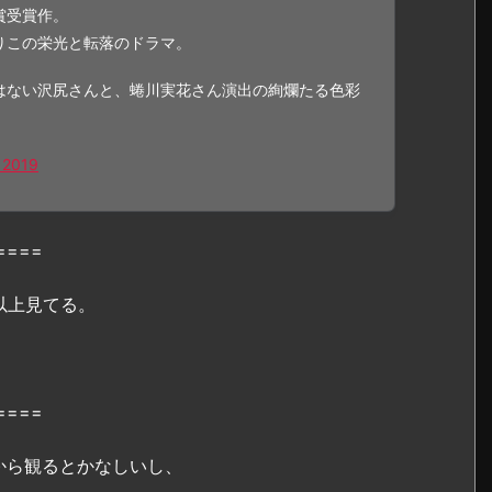
賞受賞作。
りこの栄光と転落のドラマ。
はない沢尻さんと、蜷川実花さん演出の絢爛たる色彩
 2019
====
以上見てる。
====
から観るとかなしいし、