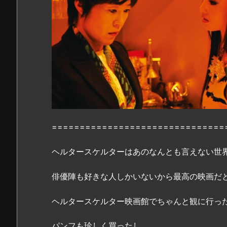
タ
ー
の
感
想・
見
ど
こ
ろ
2.
===============================
「ヘ
ル
ヘルタースケルターはあのなんとも言えない世
タ
ー
俳優陣も好きな人しかいないから最高の映画だ
ス
ケ
ヘルタースケルター映画館でちゃんと観に行っ
ル
タ
パンフも珍しく買ったし