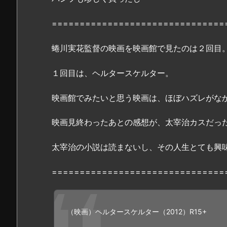
ー」
無
===============================
料
フ
蜷川実花監督の映画を映画館で見たのは２回目
ル
１回目は、ヘルタースケルター。
動
画
映画館でみたいと思う映画は、ほぼハズレがな
は
D
映画見終わったあとの感想が、太宰治カスだっ
a
i
太宰治の小説は読まないし、その人生とても興
l
y
===============================
m
o
t
（映画）ヘルタースケルター（2012）R15+
i
o