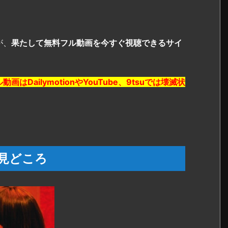
が、
果たして無料フル動画を今すぐ視聴できるサイ
DailymotionやYouTube、9tsuでは壊滅状
見どころ