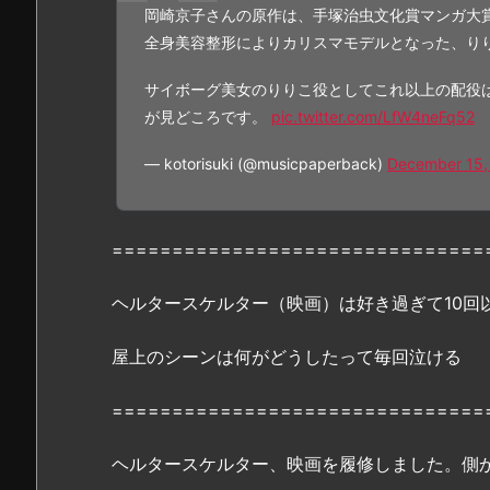
岡崎京子さんの原作は、手塚治虫文化賞マンガ大
n、
全身美容整形によりカリスマモデルとなった、り
Y
o
サイボーグ美女のりりこ役としてこれ以上の配役
u
が見どころです。
pic.twitter.com/LfW4neFq52
T
u
— kotorisuki (@musicpaperback)
December 15,
b
e・
9
===============================
t
s
ヘルタースケルター（映画）は好き過ぎて10回
u
で
屋上のシーンは何がどうしたって毎回泣ける
配
信
===============================
さ
れ
ヘルタースケルター、映画を履修しました。側
て