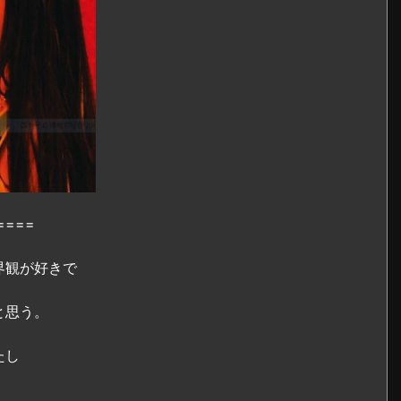
====
界観が好きで
と思う。
たし