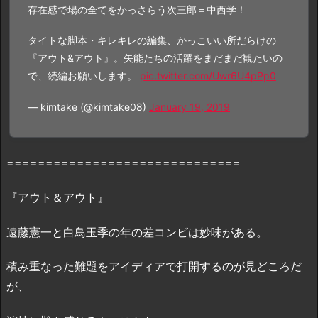
存在感で場の全てをかっさらう次三郎＝中西学！
ル
動
タイトな脚本・キレキレの編集、かっこいい所だらけの
画：
『アウト&アウト』。矢能たちの活躍をまだまだ観たいの
「
D
で、続編お願いします。
pic.twitter.com/Uwr6U4pPp0
a
i
— kimtake (@kimtake08)
January 19, 2019
l
y
m
==============================
o
t
『アウト＆アウト』
i
o
遠藤憲一と白鳥玉季の年の差コンビは妙味がある。
n」
「B
積み重なった難題をアイディアで打開するのが見どころだ
9」
が、
で
の