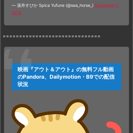
— 湯舟すぴか Spica Yufune (@sea_horse_)
December 7,
1.
2018
サ
イ
ト
==============================
の
特
徴
や
無
映画『アウト＆アウト』の無料フル動画
料
のPandora、Dailymotion・B9での配信
で
状況
『ア
ウ
ト
＆
ア
ウ
ト』