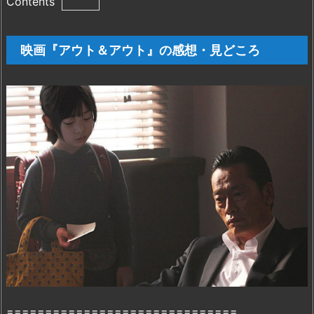
Contents
1.
映
映画『アウト＆アウト』の感想・見どころ
画
『ア
ウ
ト
＆
ア
ウ
ト』
の
感
想・
見
ど
こ
ろ
==============================