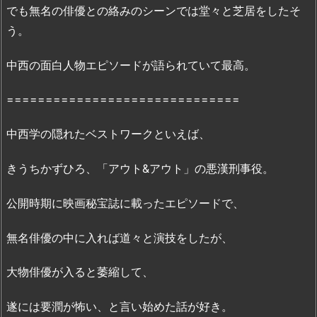
P
でも無名の俳優との絡みのシーンでは堂々と芝居をしたそ
a
う。
n
d
中西の面白人物エピソードが語られていて最高。
o
r
==============================
a、
D
中西学の隠れたベストワークといえば、
a
i
きうちかずひろ、「アウト&アウト」の悪漢刑事役。
l
y
公開時期に映画秘宝誌に載ったエピソードで、
m
o
無名俳優の中に入れば道々と演技をしたが、
t
i
大物俳優が入ると萎縮して、
o
遂には要潤が怖い、と言い始めた話が好き。
n・