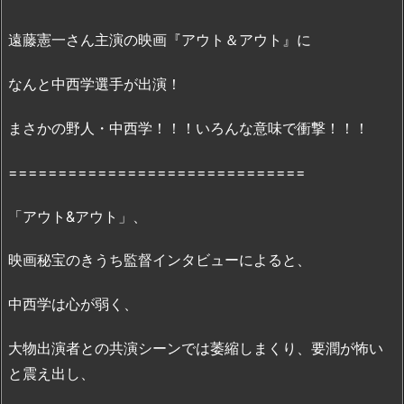
2.
映
遠藤憲一さん主演の映画『アウト＆アウト』に
画
『ア
なんと中西学選手が出演！
ウ
ト
まさかの野人・中西学！！！いろんな意味で衝撃！！！
＆
ア
==============================
ウ
ト』
「アウト&アウト」、
の
無
映画秘宝のきうち監督インタビューによると、
料
フ
中西学は心が弱く、
ル
動
大物出演者との共演シーンでは萎縮しまくり、要潤が怖い
画
と震え出し、
の