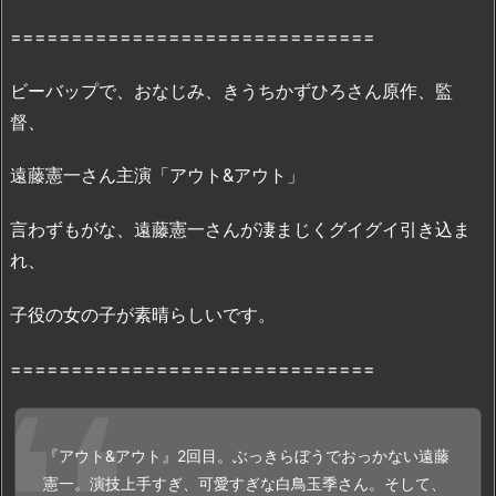
信
==============================
状
況
ビーバップで、おなじみ、きうちかずひろさん原作、監
2.
督、
2.
映
遠藤憲一さん主演「アウト&アウト」
画
『ア
言わずもがな、遠藤憲一さんが凄まじくグイグイ引き込ま
ウ
れ、
ト
＆
子役の女の子が素晴らしいです。
ア
ウ
==============================
ト』
の
無
『アウト&アウト』2回目。ぶっきらぼうでおっかない遠藤
料
憲一。演技上手すぎ、可愛すぎな白鳥玉季さん。そして、
フ