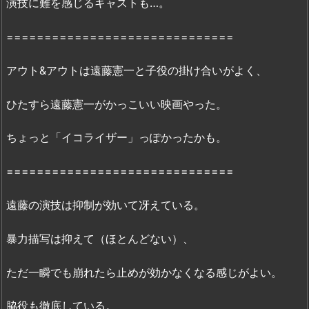
演技に難を感じるキャストも…。
配
信
==============================
状
況
アウト&アウトは遠藤憲一と子役の掛け合いがよく、
3.
映
ひたすら遠藤憲一がかっこいい映画やった。
画
『ア
ちょっと「イコライザー」っぽかったかも。
ウ
ト
==============================
＆
ア
遠藤の演技は抑制が効いて冴えている。
ウ
ト』
暴力描写は抑えて（ほとんどない）、
の
無
ただ一瞬でも崩れたら止めが効かなくなる感じがよい。
料
脇役も徹底している。
フ