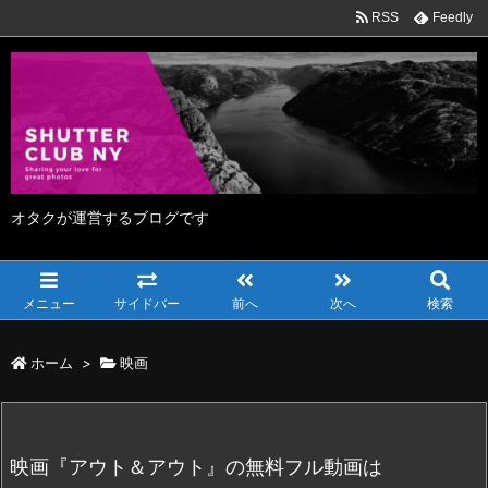
RSS
Feedly
オタクが運営するブログです
メニュー
サイドバー
前へ
次へ
検索
ホーム
>
映画
映画『アウト＆アウト』の無料フル動画は