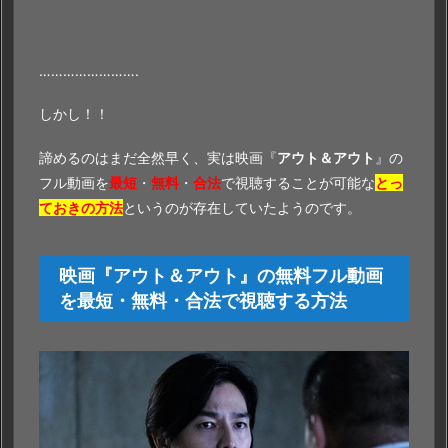
…………………….
しかし！！
諦めるのはまだ全然早く、実は映画『
アウト＆アウト
』の
フル動画を
最短
・
無料
・
合法
で視聴することが可能な
とっ
ておきの方法
というのが存在していたようのです。
映画『アウト＆アウト』の無料フル動画
を最短・無料・合法で視聴する方法