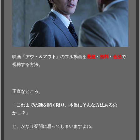
映画『
アウト＆アウト
』のフル動画を
最短
・
無料
・
合法
で
視聴する方法。
正直なところ、
「
これまでの話を聞く限り、本当にそんな方法あるの
か….？
」
と、かなり疑問に思ってしまいますよね。