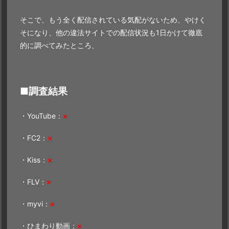
そこで、もう全く配信されている気配がないため、やけく
そになり、他の違法サイトでの配信状況も1日かけて徹底
的に調べてみたところ、
■調査結果
・YouTube：
×
・FC2：
×
・Kiss：
×
・FLV：
×
・myvi：
×
・ひまわり動画：
×