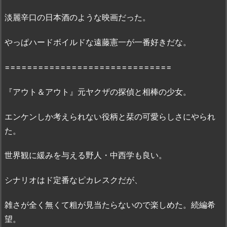
ト』
淡麗辛口の日本酒のような映画だった。
の
無
やっぱハードボイルドな遠藤憲一が一番好きだな。
料
フ
==============================
ル
動
『アウト＆アウト』元ヤクザの探偵と相棒の少女。
画：
「P
エンケンしか考えられない役柄と栞の可愛らしさにやられ
a
た。
n
d
世界観に緩みを与える野人・中西学も良い。
o
r
シナリオはド定番なピカレスクだが、
a」
で
雑さが全く無くて粗が見当たらないので楽しめた。続編希
の
望。
配