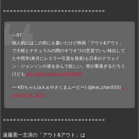
B
==============================
9
で
の
配
＞RT
信
個人的にはこの前にも書いたけど映画「アウト&アウト」
状
で大根とナチュラルの間のキワキワの芝居でいい味出して
況
た中西学(来月にレスラー引退を発表)も日本のドウェイ
2.
ン・ジョンソンの道を歩んで欲しい。荷が重過ぎるだろう
1.
けども
pic.twitter.com/xLfrWnEMj0
映
— KEIちゃん(a.k.a.やさくまムービー) (@kei_chan555)
J
画
anuary 19, 2020
『ア
ウ
ト
==============================
＆
ア
遠藤憲一主演の「アウト&アウト」は
ウ