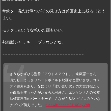
ル
拳銃を一発だけ撃つがその見せ方は邦画史上に残るほどう
動
画
まい。
を
最
モノクロのような乾いた画もいい。
短・
邦画版ジャッキー・ブラウンだな。
無
料・
==============================
合
法
で
視
きうちかずひろ監督「アウト＆アウト」。遠藤憲一さん主
聴
演だし、てっきりハードボイルド映画かと思いきや、コメ
す
ディ要素もあり、なにより「永い言い訳」の大宮灯役だっ
る
た白鳥玉季ちゃんがたまらん可愛さ。エンケンさんの私立
方
探偵事務所のパートナーで、さながらBJとピノコみたいな
法
チグハグ萌えでした。
pic.twitter.com/l116GoyVbh
3.