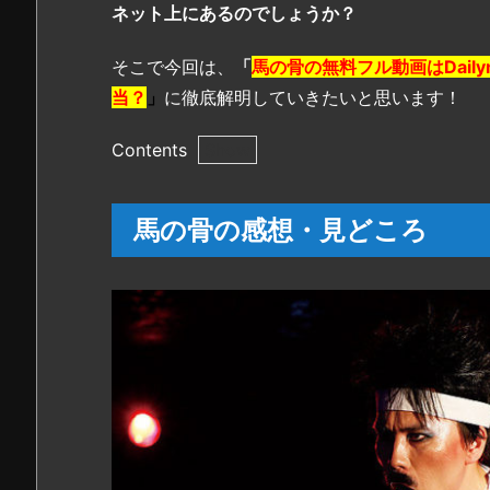
ネット上にあるのでしょうか？
そこで今回は、
「
馬の骨の無料フル動画はDailym
当？
」
に徹底解明していきたいと思います！
Contents
1.
馬
馬の骨の感想・見どころ
の
骨
の
感
想・
見
ど
こ
ろ
2.