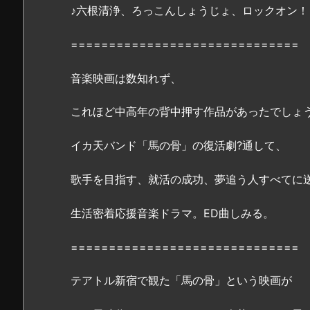
♪六根清浄、ろっこんしょうじょ、ロックオン！
i
o
==============================
n・
Y
音楽映画は数知れず、
o
u
これほど中高年の背中押す作品があったでしょ
T
u
イカ天バンド「馬の骨」の復活劇?通して、
b
e
歌手を目指す、就活の成功、夢追う人すべてに
で
は
生活密着応援音楽ドラマ。ED曲しみる。
壊
滅
==============================
状
態
テアトル新宿で観た「馬の骨」という映画が
な
の？