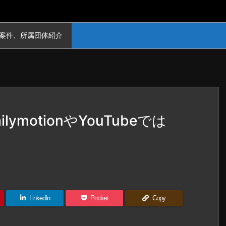
案件、所属団体紹介
motionやYouTubeでは
LinkedIn
Pocket
Copy