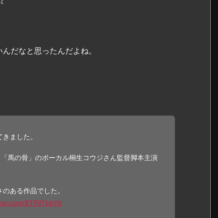
が
いんだなと思ったんだよね。
てきました。
ド「馬の骨」のボーカル桐生コウジさん監督脚本主演
さのある作品でした。
tter.com/8TPilTbbYd