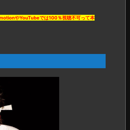
otionやYouTubeでは100％視聴不可って本