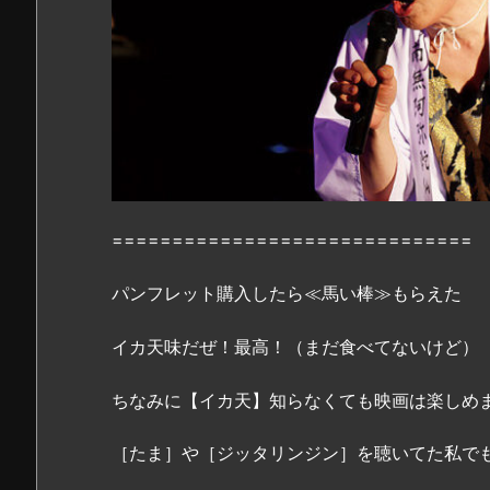
「馬
の
骨」
無
料
フ
ル
動
画
==============================
は
D
パンフレット購入したら≪馬い棒≫もらえた
a
イカ天味だぜ！最高！（まだ食べてないけど）
i
l
ちなみに【イカ天】知らなくても映画は楽しめ
y
m
［たま］や［ジッタリンジン］を聴いてた私で
o
t