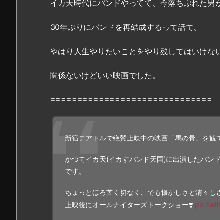
イカ天時代にバンドやってて、今落ちぶれた男
3.
「馬
30年ぶりにバンドを再結成するって話で、
の
骨」
やはり人生やりたいことをやり残してはいけな
無
料
関係ないけどいい映画でした。
フ
ル
==============================
動
画：
「
D
新宿テアトルで絶賛上映中の映画「馬の骨」を観
a
i
かつてイカ天(イカすバンド天国)に出演したバン
l
です。
y
ちょっとほろ苦く切なく、でも懐かしさと清々し
m
上映後にオールナイターズトークショー❣️
pic.twi
o
t