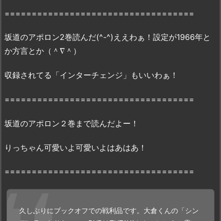
p、
===================================
r
a
坂道のアポロン2巻読んだ(^-^)ええわぁ！設定が1966年と
r
か方言とか（＾∇＾）
で
全
収録されてる「インターチェンジ」もいいわぁ！
ペ
ー
===================================
ジ
読
坂道のアポロン２巻まで読んだよー！
む
こ
りっちゃん可愛いよ可愛いよはあはあ！
と
は
===================================
で
き
な
久しぶりにブックオフでの戦利品です。大倉くんの「シン
い….？