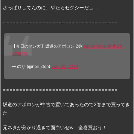
道
さっぱりしてんのに、やたらセクシーだし…
の
ア
===================================
ポ
ロ
ン
【今日のマンガ】坂道のアポロン 2巻
pic.twitter.com/hQR
2
rrGhOBa
巻』
を
— のり (@nori_don)
July 20, 2013
無
料
の
===================================
漫
画
坂道のアポロンが中古で置いてあったので2巻まで買ってき
村
た
や
z
元ネタが分かり過ぎて面白いぜw 全巻買おう！
i