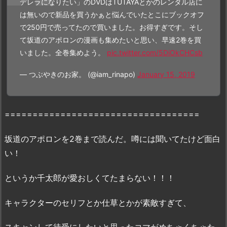
デレラになりたい」のDVDはTUTAYAとかのレンタル店に
2.
は無いので新品を買うかぁと悩んでいたとこにブックオフ
1.
で250円で売ってたので買いました。お得すぎです。そし
『坂
て坂道のアポロンの漫画も集めたいと思い、早速2巻を買
道
いました。全巻集めよう。
pic.twitter.com/5DiOkCHCsb
の
ア
— つぶやきのお家。 (@iam_rinapo)
January 15, 2019
ポ
ロ
ン
===================================
2
巻』
坂道のアポロンを2巻まで読んだ。噂には聞いてたけど面白
を
い！
完
全
というか千太郎が愛おしくてたまらない！！！
無
料
キャラクターのセリフとか仕草とかが素敵すぎて、
で
読