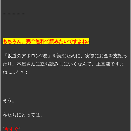
無
………………
料”で、“今
す
ぐ”読
破
もちろん、完全無料で読みたいですよね♪
す
る
『坂道のアポロン2巻』を読むために、実際にお金を支払っ
裏
たり、本屋さんに立ち読みしにいくなんて、正直嫌ですよ
技
解
ね……＾＾；
説
そう。
私たちにとっては、
“
今すぐ
”