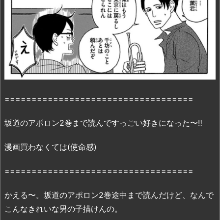
で
読
破
す
る
前
に…..
「感
===================================
想・
見
坂道のアポロン2巻まで読んですっごい好きになった〜‼︎
ど
こ
漫画買わなくては(使命感)
ろ」
を
===================================
紹
介！
かえる〜。坂道のアポロン2巻途中まで読んだけど、なんで
2.
こんなきれいな男の子描けんの。
『坂