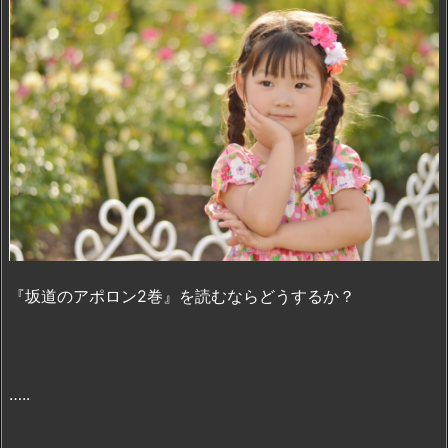
る
こ
と
は
可
能…？
3.
『坂
道
の
ア
ポ
『坂道のアポロン2巻』を読むならどうするか？
ロ
ン
2
巻』
…..
を“完
全