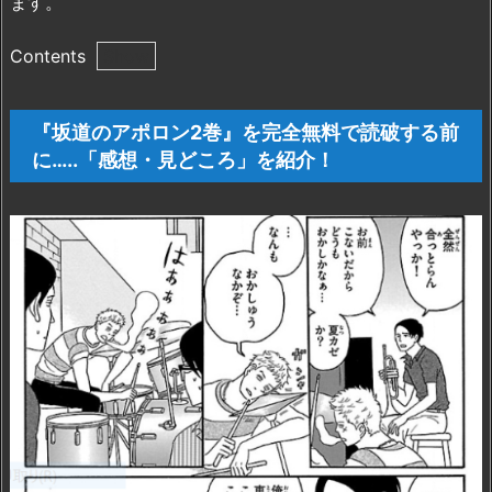
ます。
Contents
1.
『坂
『坂道のアポロン2巻』を完全無料で読破する前
道
に…..「感想・見どころ」を紹介！
の
ア
ポ
ロ
ン
2
巻』
を
完
全
無
料