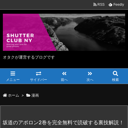
RSS
Feedly
オタクが運営するブログです
メニュー
サイドバー
前へ
次へ
検索
ホーム
>
漫画
坂道のアポロン2巻を完全無料で読破する裏技解説！