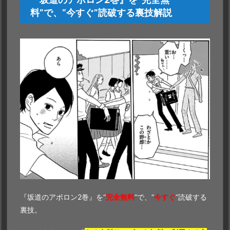
料”で、“今すぐ”読破する裏技解説
『坂道のアポロン2巻』を“
完全無料
”で、“
今すぐ
”読破する
裏技。