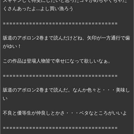
スキャンして待受にしたいと思ったコマがめちゃくちゃた
む
くさんあったよ…よし買い漁ろう
に
は、
===================================
漫
画
坂道のアポロン2巻まで読んだけどね、矢印が一方通行で歯
村
がゆい！
で
は
この作品は登場人物皆で幸せになって欲しいなぁ。
無
理…？
===================================
2.
2.
坂道のアポロン2巻まで読んだ。なんか色々と・・・美味し
『坂
い
道
の
不良と優等生が仲良しとかさ・・・ベタなところがいいよ
ア
ポ
===================================
ロ