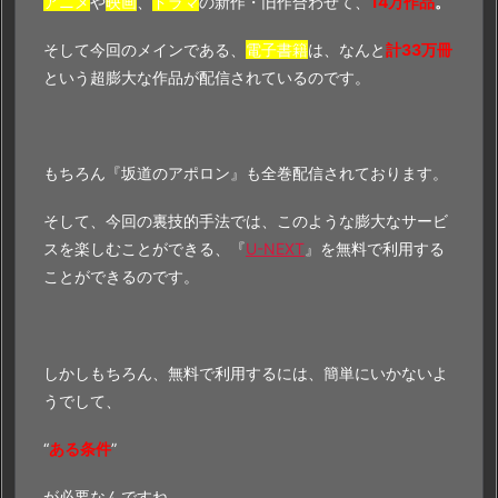
アニメ
や
映画
、
ドラマ
の新作・旧作合わせて、
14万作品
。
そして今回のメインである、
電子書籍
は、なんと
計33万冊
という超膨大な作品が配信されているのです。
もちろん『坂道のアポロン』も全巻配信されております。
そして、今回の裏技的手法では、このような膨大なサービ
スを楽しむことができる、『
U-NEXT
』を無料で利用する
ことができるのです。
しかしもちろん、無料で利用するには、簡単にいかないよ
うでして、
“
ある条件
”
が必要なんですね。