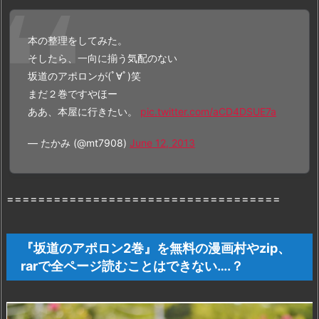
ン
2
本の整理をしてみた。
巻』
そしたら、一向に揃う気配のない
を
坂道のアポロンが(ﾟ∀ﾟ)笑
「z
まだ２巻ですやほー
i
ああ、本屋に行きたい。
pic.twitter.com/aCD4DSUE7a
p」
「r
— たかみ (@mt7908)
June 12, 2013
a
r」
で
===================================
完
全
無
『坂道のアポロン2巻』を無料の漫画村やzip、
料
rarで全ページ読むことはできない….？
読
破
す