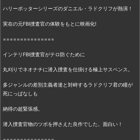
ー』
ハリーポッターシリーズのダニエル・ラドクリフが熱演！
の
無
実在の元FBI捜査官の体験をもとに映画化!
料
フ
===============
ル
動
インテリFBI捜査官がテロ防ぐために
画：
「P
丸刈りでネオナチに潜入捜査を仕掛ける極上サスペンス。
a
n
多ジャンルの差別主義者達と対峙するラドクリフ君の瞳が
d
死にっぱなしも
o
r
納得の超緊張感。
a」
で
潜入捜査官物のツボを押さえた良作でした。面白い！
の
配
===============