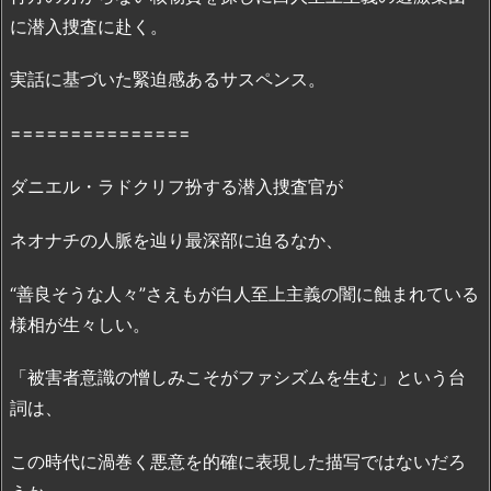
P
に潜入捜査に赴く。
a
n
実話に基づいた緊迫感あるサスペンス。
d
o
===============
r
a、
ダニエル・ラドクリフ扮する潜入捜査官が
D
a
ネオナチの人脈を辿り最深部に迫るなか、
i
l
“善良そうな人々”さえもが白人至上主義の闇に蝕まれている
y
様相が生々しい。
m
o
「被害者意識の憎しみこそがファシズムを生む」という台
t
詞は、
i
o
この時代に渦巻く悪意を的確に表現した描写ではないだろ
n・