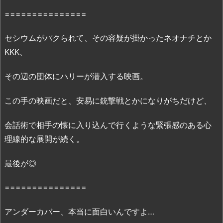
配
===============
信
状
セシウムがパクられて、その容疑が掛かったネオナチとか
況
KKK、
3.
映
その辺の団体にハリーが潜入する映画。
画
『ア
この手の映画だと、安易に銃撃戦とかになりがちだけど、
ン
ダ
会話術で相手の懐に入り込んで行くような緊張感のある心
ー
理線的な展開が続く。
カ
バ
最後が◎
ー』
の
===============
無
料
アンダーカバー、本当に面白いんですよ…
フ