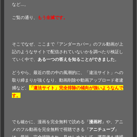
など…。
ご覧の通り、
もう全滅です。
そこでなぜ、ここまで『アンダーカバー』のフル動画が上
記のようなサイトで配信されていないかを調べたり検証し
ていく中で、
ある一つの答えを知ることができました
。
どうやら、最近の世の中の風潮的に、「違法サイト」への
取り締まりが強くなり、動画削除や動画アップロード者逮
捕など、
「違法サイト」完全排除の傾向が強いようなんで
す。
でも確かに、漫画を完全無料で読める『
漫画村
』や、アニ
メのフル動画を完全無料で視聴できる『
アニチューブ
』
は、最近、完全排除され、見せしめとして、運営者も逮捕