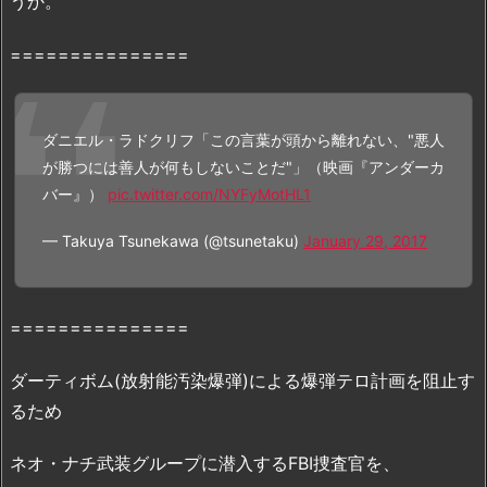
うか。
B
9
===============
で
の
配
ダニエル・ラドクリフ「この言葉が頭から離れない、"悪人
信
が勝つには善人が何もしないことだ"」（映画『アンダーカ
状
バー』）
pic.twitter.com/NYFyMotHL1
況
2.
— Takuya Tsunekawa (@tsunetaku)
January 29, 2017
1.
映
画
===============
『ア
ン
ダーティボム(放射能汚染爆弾)による爆弾テロ計画を阻止す
ダ
るため
ー
カ
ネオ・ナチ武装グループに潜入するFBI捜査官を、
バ