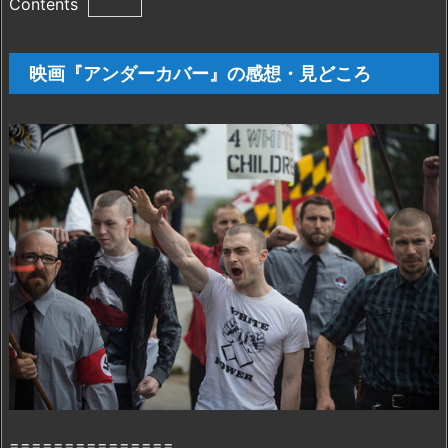
Contents
1.
映
映画『アンダーカバー』の感想・見どころ
画
『ア
ン
ダ
ー
カ
バ
ー』
の
感
想・
見
ど
こ
ろ
===============