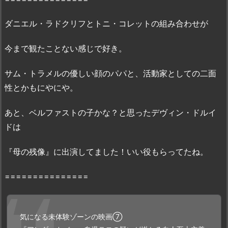
信
状
ダニエル・ラドクリフとトニ・コレットの組み合わせが
況
2.
今まで観たことない感じで好き。
2.
映
サム・トラメルの優しい顔のパパと、活動家としての二面
画
性とかもにやにや。
『ア
ン
あと、ベルファストの子かな？と思ったデヴィン・ドルイ
ダ
ドは
ー
カ
『母の残像』に出演してました！いい役もらってたね。
バ
ー』
===============
の
無
料
気になる未体験ゾーンの映画⑦
フ