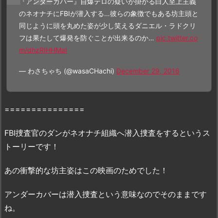
『アンダーカバー』自爆テロの疑いが掛かる白人至上主義
ル
のネオナチにFBIが潜入する…彼らの象徴でもある坊主頭と
動
同じように頭を丸めた姿が少し笑えるダニエル・ラドクリ
画：
フは果たして爆発を防ぐことが出来るのか…
pic.twitter.co
「
D
m/dhzRIHHMaI
a
i
— わさちゃち (@wasaCHachi)
December 29, 2016
l
y
m
===============
o
t
FBI捜査官のダンがネオナチ組織へ潜入捜査をするというス
i
トーリーです！
o
n」
あの衝撃的な坊主姿はこの映画のためでした！
「B
9」
アンダーカバーは潜入捜査という意味なのでそのままです
で
ね。
の