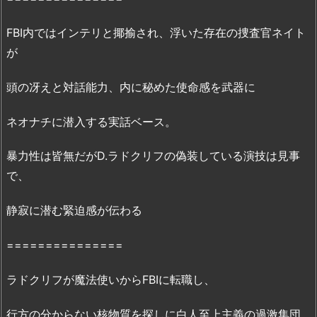
2.
映
FBI内ではインテリと揶揄され、浮いた存在の捜査官ネイト
画
が
『ア
ン
頭の冴えと対話能力、内に秘めた使命感を武器に
ダ
ー
ネオナチに潜入する実話ベース。
カ
バ
暴力性は皆無だがD.ラドクリフの偽装している演技は見事
ー』
で、
の
無
静寂に潜む緊迫感が伝わる
料
フ
===============
ル
動
ラドクリフが魔法使いからFBIに転職し、
画
の
行方の分からない核物質を探しに白人至上主義の過激集団