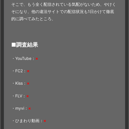
そこで、もう全く配信されている気配がないため、やけく
そになり、他の違法サイトでの配信状況も1日かけて徹底
的に調べてみたところ、
■調査結果
・YouTube：
×
・FC2：
×
・Kiss：
×
・FLV：
×
・myvi：
×
・ひまわり動画：
×