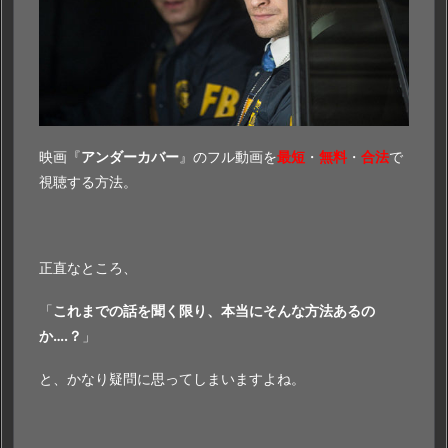
映画『
アンダーカバー
』のフル動画を
最短
・
無料
・
合法
で
視聴する方法。
正直なところ、
「
これまでの話を聞く限り、本当にそんな方法あるの
か….？
」
と、かなり疑問に思ってしまいますよね。