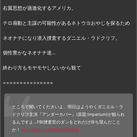
ル
右翼思想が過激化するアメリカ。
動
画
テロ扇動と主謀の可能性があるネトウヨおやじを探るため
を
最
ネオナチになり潜入捜査するダニエル・ラドクリフ。
短・
個性豊かなネオナチ達…
無
料・
終わり方もモヤモヤしないから観て
合
法
===============
で
視
聴
す
ところで聞いてくださいよ、明日はようやくダニエル・ラ
る
ドクリフ主演『アンダーカバー』(原題:Imperium)が観られ
方
るんですよ…FBI捜査官のダンをどれだけ待ち望んだこと
法
か！
pic.twitter.com/8ZemXpkb5i
3.