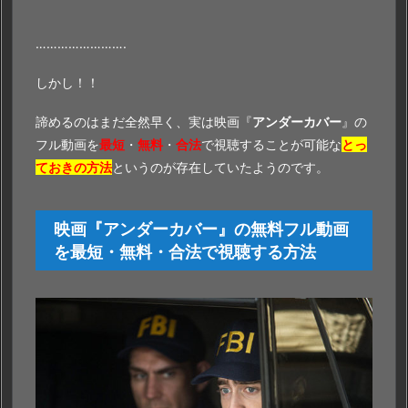
…………………….
しかし！！
諦めるのはまだ全然早く、実は映画『
アンダーカバー
』の
フル動画を
最短
・
無料
・
合法
で視聴することが可能な
とっ
ておきの方法
というのが存在していたようのです。
映画『アンダーカバー』の無料フル動画
を最短・無料・合法で視聴する方法