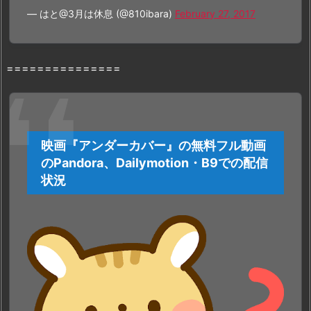
— はと@3月は休息 (@810ibara)
February 27, 2017
1.
サ
イ
===============
ト
の
特
徴
や
映画『アンダーカバー』の無料フル動画
無
のPandora、Dailymotion・B9での配信
料
状況
で
『ア
ン
ダ
ー
カ
バ