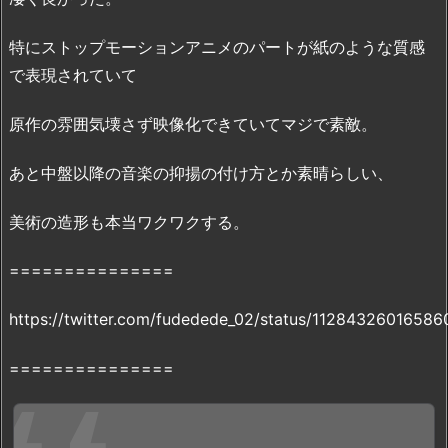
b
e」
特にストップモーションアニメのパートが紙のような質感
で
で表現されていて
の
配
原作の雰囲気壊さず映像化できていてマジで素敵。
信
状
あと中盤以降の音楽の抑揚の付け方とか素晴らしい、
況
5.
美術の造形も本当ワクワクする。
リ
ト
===============
ル
プ
https://twitter.com/fudedede_02/status/1128432601658
リ
ン
===============
ス
星
の