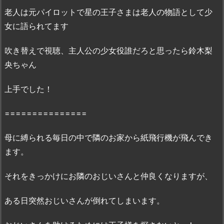
ま
老人は元パイロットで星の王子さまは老人の物語として少
と
女に語られてます
私」
無
吹き替えで視聴、主人公の少女役誰だろと思ったら鈴木梨
料
央ちゃん
フ
ル
上手でした！
動
画：
===============
「
D
a
母に縛られる毎日の中で隣のお家から紙飛行機が飛んでき
i
ます。
l
y
それをきっかけにお隣のおじいさんと仲良くなりますが、
m
o
ある日突然おじいさんが倒れてしまいます。
t
i