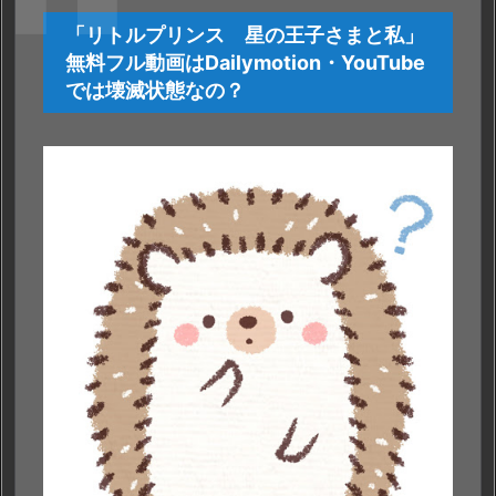
王
子
「リトルプリンス 星の王子さまと私」
さ
無料フル動画はDailymotion・YouTube
ま
では壊滅状態なの？
と
私
の
無
料
フ
ル
動
画
を
最
短・
無
料・