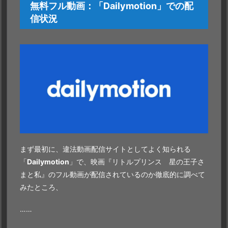
無料フル動画：「
Dailymotion
」での配
を
信状況
視
聴
で
き
る
理
由
まず最初に、違法動画配信サイトとしてよく知られる
「
Dailymotion
」で、映画『リトルプリンス 星の王子さ
まと私』のフル動画が配信されているのか徹底的に調べて
みたところ、
……