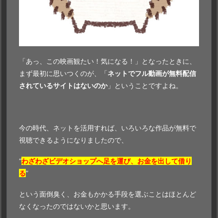
合
法
で
視
聴
「あっ、この映画観たい！気になる！」となったときに、
す
まず最初に思いつくのが、「
ネットでフル動画が無料配信
る
されているサイトはないのか
」ということですよね。
方
法
5.
1.
今の時代、ネットを活用すれば、いろいろな作品が無料で
サ
視聴できるようになりましたので、
イ
“
わざわざビデオショップへ足を運び、お金を出して借り
ト
る
”
の
特
という面倒臭く、お金もかかる手段を選ぶことはほとんど
徴
なくなったのではないかと思います。
や