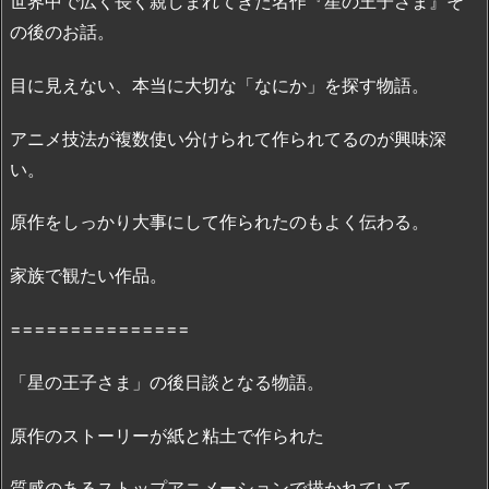
世界中で広く長く親しまれてきた名作『星の王子さま』そ
星
の後のお話。
の
王
目に見えない、本当に大切な「なにか」を探す物語。
子
さ
アニメ技法が複数使い分けられて作られてるのが興味深
ま
い。
と
私」
原作をしっかり大事にして作られたのもよく伝わる。
無
料
家族で観たい作品。
フ
ル
===============
動
画
「星の王子さま」の後日談となる物語。
は
D
原作のストーリーが紙と粘土で作られた
a
i
質感のあるストップアニメーションで描かれていて、