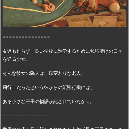
ま
と
私
の
感
===============
想・
見
友達も作らず、良い学校に進学するために勉強漬けの日々
ど
を送る少女。
こ
ろ
そんな彼女の隣人は、風変わりな老人。
2.
「リ
飛行士だったという彼からの紙飛行機には、
ト
ル
ある小さな王子の物語が記されていたが…。
プ
リ
===============
ン
ス