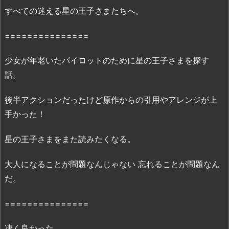
の
すべての迷える星の王子さまたちへ。
王
子
===============
さ
ま
少女が年老いたパイロットのために星の王子さまを探す
と
話。
私」
無
後半アクションだったけど原作からの引用やアレンジが上
料
手かった！
フ
ル
星の王子さまをまた読みたくなる。
動
画：
大人になることが問題なんじゃない 忘れることが問題なん
「
Y
だ。
o
u
===============
T
u
凄く良かった。