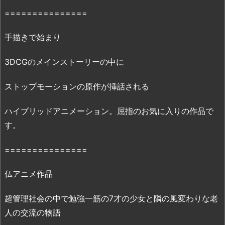
滅
===============
状
態
手描きで始まり
な
の？
3DCGのメインストーリーの中に
3.
「リ
ストップモーションの原作が挿話される
ト
ハイブリッドアニメーション。屈指のお気に入りの作品で
ル
プ
す。
リ
ン
===============
ス
星
仏アニメ作品
の
超管理社会の中で勉強一筋の7才の少女と隣の風変わりな老
王
子
人の交流の物語
さ