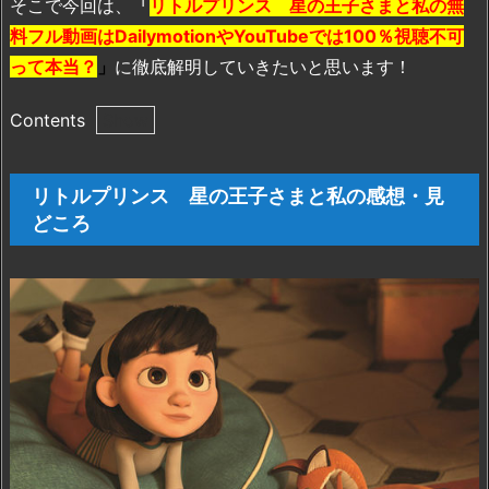
そこで今回は、
「
リトルプリンス 星の王子さまと私の無
料フル動画はDailymotionやYouTubeでは100％視聴不可
って本当？
」
に徹底解明していきたいと思います！
Contents
1.
リ
リトルプリンス 星の王子さまと私の感想・見
ト
どころ
ル
プ
リ
ン
ス
星
の
王
子
さ