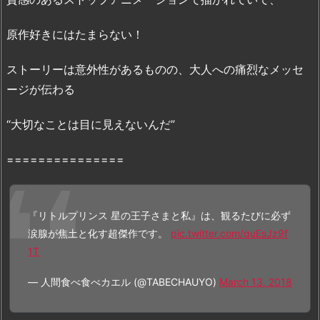
l
y
原作好きにはたまらない！
m
o
ストーリーは意外性があるものの、大人への痛烈なメッセ
t
ージが伝わる
i
o
“大切なことは目に見えないんだ”
n・
Y
===============
o
u
T
『リトルプリンス 星の王子さまと私』は、観るたびに必ず
u
涙腺が焦土と化す超傑作です。
pic.twitter.com/quEsJz9f
b
1T
e
で
— 人間食べ食べカエル (@TABECHAUYO)
March 13, 2018
は
壊