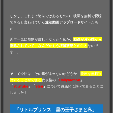
無
料
で
しかし、これまで違法ではあるものの、映画を無料で視聴
『リ
できると言われていた
違法動画アップロードサイト
たち
ト
が、
ル
近年一気に規制が厳しくなったためか、
動画が片っ端から
プ
削除されていて、なんだかもう壊滅状態とのこと
なので
リ
す…。
ン
ス
星
の
そこで今回は、その噂が本当なのかどうか、
映画を無料視
王
聴することができる
代表格の
「
Dailymotion
」
子
「
YouTube
」「
9tsu
」
について徹底的に調べてみることに
さ
しました！
ま
と
「リトルプリンス 星の王子さまと私」
私』