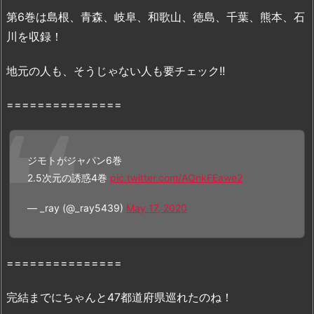
ン
第6巻は島根、青森、岐阜、和歌山、徳島、千葉、熊本、石
6
川を収録！
巻』
は
地元の人も、そうじゃない人も要チェック!!
無
料
===============
の
漫
画
ジモトがジャパン6巻
村
2.5次元の誘惑4巻
pic.twitter.com/AQnkFEawe2
や
z
— _ray (@_ray5439)
May 17, 2020
i
p、
r
===============
a
r
完結までにちゃんと47都道府県巡れたのね！
で