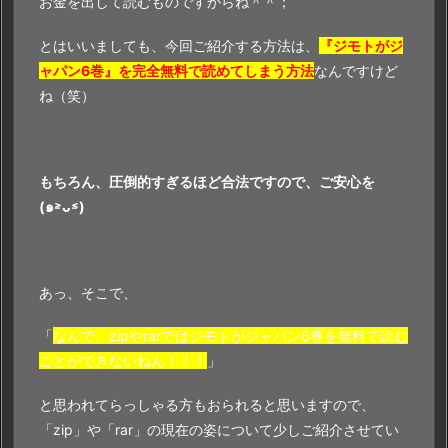
お金を出して読むものですからね＾＾；
とはいいましても、今回ご紹介する方法は、
『ジモトがジ
ャパン6巻』を完全無料で読めてしまう方法
なんですけど
ね（笑）
もちろん、圧倒的すぎるほど合法ですので、ご安心を
(๑˃̵ᴗ˂̵)
あっ、そこで、
「
なんで、zipやrarではジモトがジャパン6巻を無料で読む
ことができないねん！！！
」
と思われてらっしゃる方もおられると思いますので、
「zip」や「rar」の現在の姿について少しご紹介させてい