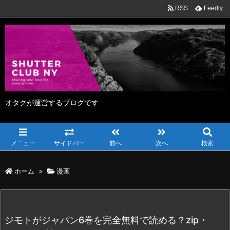
RSS
Feedly
オタクが運営するブログです
メニュー
サイドバー
前へ
次へ
検索
ホーム
>
漫画
ジモトがジャパン6巻を完全無料で読める？zip・