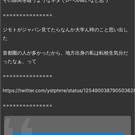
その隙間を縫うようなネタでレベル高いなと思う
巻』
===============
を
違
ジモトがジャパン見てたらなんか大学ん時のこと思い出し
法
性
た
抜
首都圏の人が多かったから、地方出身の私は転校生気分だ
群
の
ったなぁ、って
z
i
===============
p
や
https://twitter.com/ystphrre/status/12549003879050362
r
===============
a
r
で
読