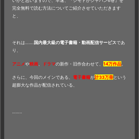
いかと思いますので、早速、『ジモトがジャパン6巻』を
完全無料で読む方法についてご紹介させていただきます
と、
それは…….
国内最大級の電子書籍・動画配信サービス
であ
り、
アニメ
や
映画
、
ドラマ
の新作・旧作合わせて、
14万作品
。
さらに、今回のメインである、
電子書籍
が
計33万冊
という
超膨大な作品が配信されている、
……..
……………………..