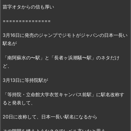
苗字オタからの信も厚い
で
読
===============
め
な
3月16日に発売のジャンプでジモトがジャパンの日本一長い
い
理
駅名が
由
「南阿蘇水の〜駅」と「長者ヶ浜潮騒〜駅」のネタだけ
2.
2.
ど、
『ジ
モ
3月13日に等持院駅が
ト
「等持院・立命館大学衣笠キャンパス前駅」に駅名改称す
が
ジ
ると発表して、
ャ
パ
20日に改称して、日本一長い駅名になるから
ン
6