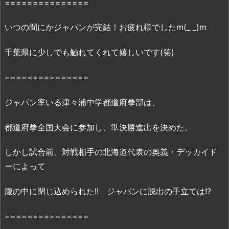
===============
の
感
いつの間にかジャパンが完結！お疲れ様でしたm(_ _)m
想・
見
千葉県に少しでも触れてくれて嬉しいです(笑)
ど
こ
===============
ろ
を
ジャパン率いる津々浦中学都道府拳部は、
紹
介！
都道府拳全国大会に参加し、準決勝進出を決めた。
2.
『ジ
しかし試合前、対戦相手の北海道代表の奥義・デッカイド
モ
ーによって
ト
が
腹の中に閉じ込められた!! ジャパンに脱出の手立ては!?
ジ
ャ
===============
パ