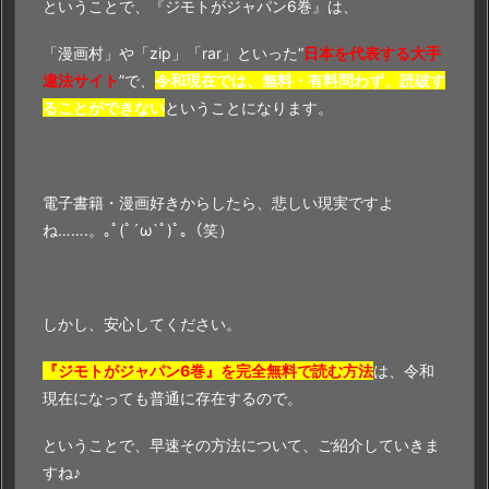
ということで、『ジモトがジャパン6巻』は、
「漫画村」や「zip」「rar」といった“
日本を代表する大手
違法サイト
”で、
令和現在では、無料・有料問わず、読破す
ることができない
ということになります。
電子書籍・漫画好きからしたら、悲しい現実ですよ
ね…….。｡ﾟ(ﾟ´ω`ﾟ)ﾟ｡（笑）
しかし、安心してください。
『ジモトがジャパン6巻』を完全無料で読む方法
は、令和
現在になっても普通に存在するので。
ということで、早速その方法について、ご紹介していきま
すね♪