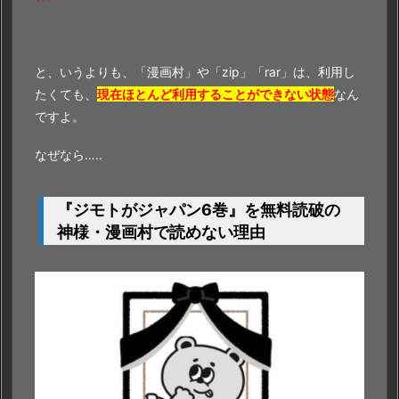
全
無
料
で
と、いうよりも、「漫画村」や「zip」「rar」は、利用し
読
たくても、
現在ほとんど利用することができない状態
なん
む
ですよ。
こ
なぜなら…..
と
は、
ゆ
『ジモトがジャパン6巻』を無料読破の
で
神様・漫画村で読めない理由
卵
を
作
る
よ
り
簡