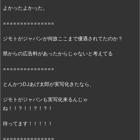
全
よかったよかった。
ペ
ー
===============
ジ
読
ジモトがジャパン︎が何故ここまで優遇されてたのか？
む
こ
県からの広告料があったからじゃないと考えてる
と
は
===============
で
き
とんかつDJあげ太郎が実写化きたなら、
る
ジモトがジャパンも実写化来るんじゃ
の？
2.
ね！！？！！？！？！
1.
『ジ
待ってます！！！！！
モ
===============
ト