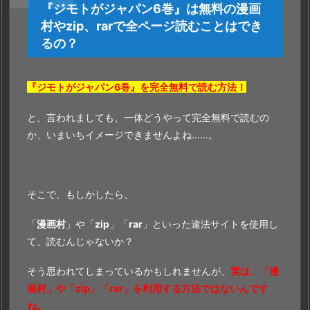
め
『ジモトがジャパン6巻』は無料の漫画
な
村やzip、rarで全ページ読むことはでき
い
るの？
理
由
3.
『ジモトがジャパン6巻』を完全無料で読む方法！
『ジ
と、言われましても、一体どうやって完全無料で読むの
モ
か、いまいちイメージできませんよね……。
ト
が
ジ
ャ
そこで、もしかしたら、
パ
「
漫画村
」や「
zip
」「
rar
」といった違法サイトを使用し
ン
て、読むんじゃないか？
6
巻』
そう思われてしまっているかもしれませんが、
実は、「漫
を
画村」や「zip」「rar」を利用する方法ではないんです
完
ね。