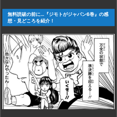
1.
無
無料読破の前に…『ジモトがジャパン6巻』の感
料
想・見どころを紹介！
読
破
の
前
に…
『ジ
モ
ト
が
ジ
ャ
パ
ン
6
巻』