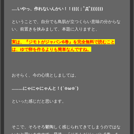
…..いやっ、作れないんかい！！((((；ﾟДﾟ)))))))
ということで、自分でも鳥肌が立つくらい意味の分からな
い、前置きを挟みまして、本題に入りますと、
実は、『ジモトがジャパン6巻』を完全無料で読むこと
は、ゆで卵を作るよりも簡単なんですね。
おそらく、今の心境としましては、
……….にゃにゃにゃんと！(´⊙ω⊙`)
といった感じだと思います。
そこで、そろそろ鬱陶しく感じられてきてしまうのではな