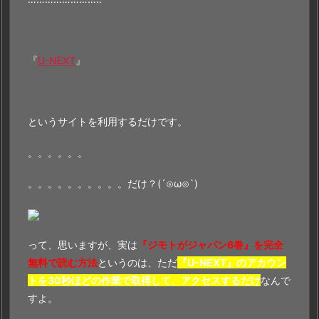
『
U-NEXT
』
というサイトを利用するだけです。
。。。。。。
。。。。。。。。。。だけ？(´⊙ω⊙`)
って、思いますが、実は
『ジモトがジャパン6巻』を完全
無料で読む方法
というのは、ただ
『U-NEXT』のアカウン
トを30秒ほどの作業で取得して、アクセスするだけ
なんで
すよ。