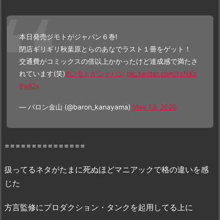
が
ジ
ャ
本日発売ジモトがジャパン６巻!
パ
閉店ギリギリ秋葉原とらのあなでラスト１冊をゲット！
ン
交通費がコミックスの倍以上かかったけど達成感で満たさ
6
れています(笑)
#ジモトがジャパン
pic.twitter.com/rzNXz
巻』
8wlOx
を
— バロン金山 (@baron_kanayama)
May 13, 2020
無
料
読
破
===============
の
扱ってるネタがたまに死ぬほどマニアックで格の違いを感
神
様・
じた
漫
画
方言監修にプロダクション・タンクを起用してる上に
村