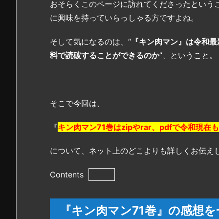
おそらくこのページに訪れてくださったという
に興味を持っていらっしゃる方ですよね。
そして気になるのは、“
『キン肉マン』は令和最新
料で読破することができるのか
”、ということ。
そこで今回は、
『
キン肉マン71巻はzipやrar、pdfで令和現
について、ネット上のどこよりも詳しくお伝え
Contents
1.
『キ
『キン肉マン71巻』の感想を
ン