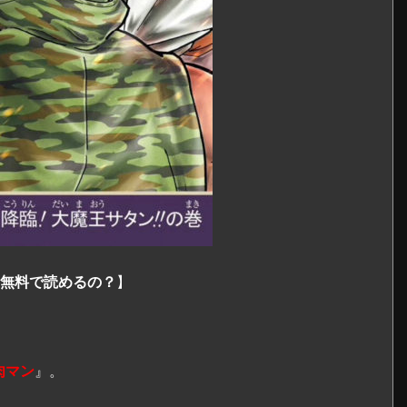
在も無料で読めるの？
】
肉マン
』。