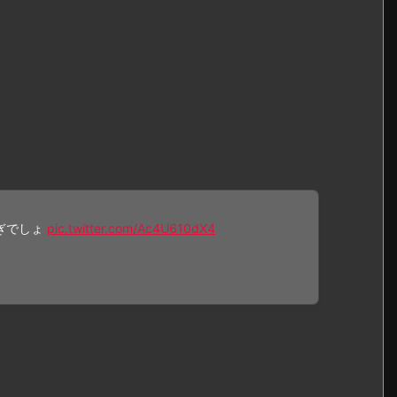
ぎでしょ
pic.twitter.com/Ac4U610dX4