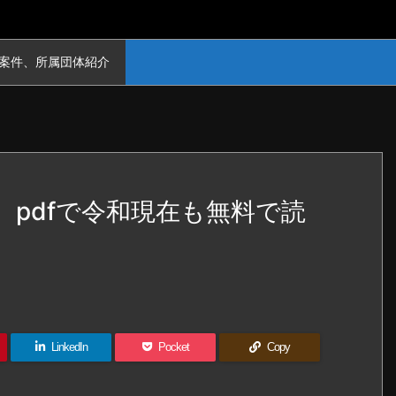
案件、所属団体紹介
r、pdfで令和現在も無料で読
LinkedIn
Pocket
Copy