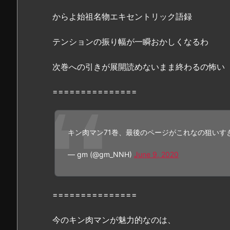
ペ
からよ始祖名物エキセントリック語録
ー
ジ
テンションの振り幅が一瞬おかしくなるわ
読
む
次巻への引きが展開読めないまま終わるの怖い
こ
と
===============
は
可
能？
キン肉マン71巻、最後のページがこれなの狙いす
3.
『キ
— gm (@gm_NNH)
June 9, 2020
ン
肉
マ
===============
ン
7
今のキン肉マンが魅力的なのは、
1