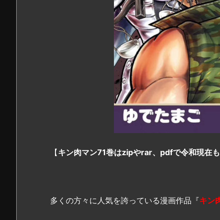
【
キン肉マン71巻はzipやrar、pdfで令和現
多くの方々に人気を誇っている漫画作品『
キン