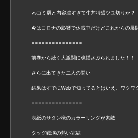
マ
ン
vsゴミ屑と内容濃すぎて牛丼特盛ツユ切りか？
7
1
今はコロナの影響で休載中だけどこれからの展
巻』
===============
は、
z
前巻から続く大激闘に魂揺さぶられました！！
i
p
さらに出てきた二人の闘い！
や
r
結果はすでにWebで知ってるとはいえ、ワクワ
a
r、
===============
p
d
表紙のサタン様のカラーリングが素敵
f
で
タッグ戦涙の熱い完結
全