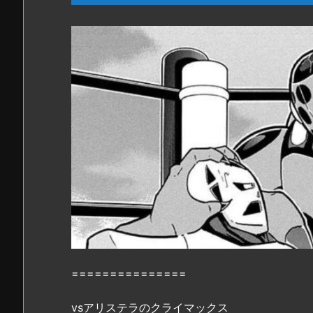
肉
マ
ン
7
1
巻』
の
感
想
を
一
部
紹
介…！
2.
『キ
===============
ン
肉
vsアリステラのクライマックス