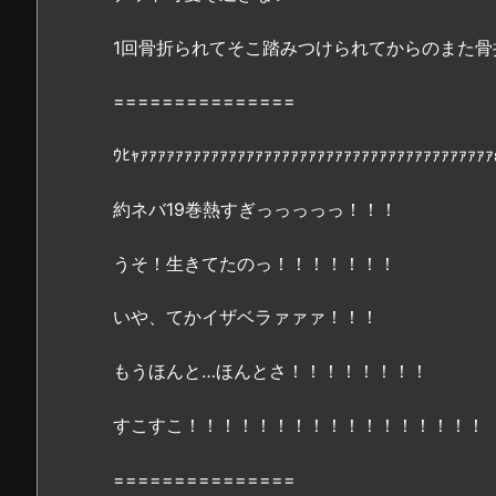
漫
画
1回骨折られてそこ踏みつけられてからのまた骨
村
===============
や
z
ｳﾋｬｧｧｧｧｧｧｧｧｧｧｧｧｧｧｧｧｧｧｧｧｧｧｧｧｧｧｧｧｧｧｧｧｧｧｧｧｧ
i
p、
約ネバ19巻熱すぎっっっっっ！！！
r
a
うそ！生きてたのっ！！！！！！！
r
で
いや、てかイザベラァァァ！！！
全
ペ
もうほんと…ほんとさ！！！！！！！！
ー
ジ
すこすこ！！！！！！！！！！！！！！！！！
読
む
===============
こ