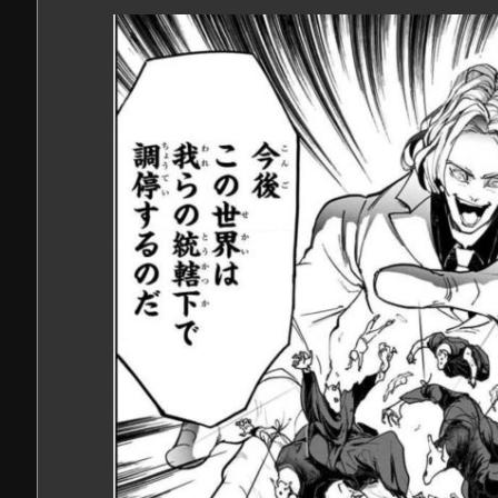
ネ
バ
ー
ラ
ン
ド
1
9
巻』
の
感
想・
見
ど
こ
ろ
を
紹