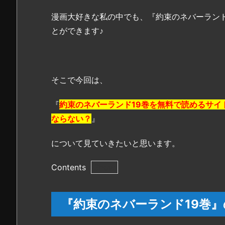
漫画大好きな私の中でも、『約束のネバーラン
とができます♪
そこで今回は、
『
約束のネバーランド19巻を無料で読めるサイト
ならない？
』
について見ていきたいと思います。
Contents
1.
『約
『約束のネバーランド19巻
束
の