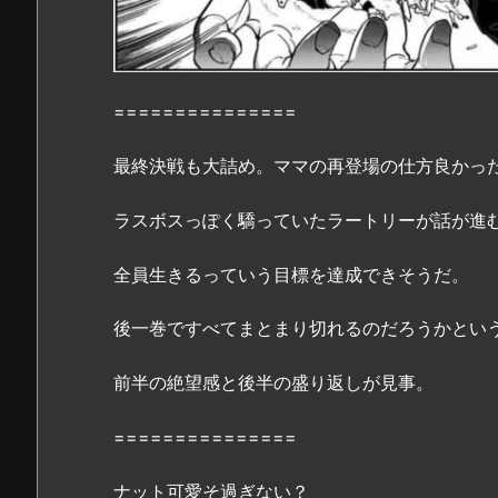
介！
2.
『約
束
===============
の
ネ
最終決戦も大詰め。ママの再登場の仕方良かっ
バ
ー
ラスボスっぽく驕っていたラートリーが話が進
ラ
ン
全員生きるっていう目標を達成できそうだ。
ド
1
後一巻ですべてまとまり切れるのだろうかとい
9
巻』
前半の絶望感と後半の盛り返しが見事。
は
無
===============
料
の
ナット可愛そ過ぎない？