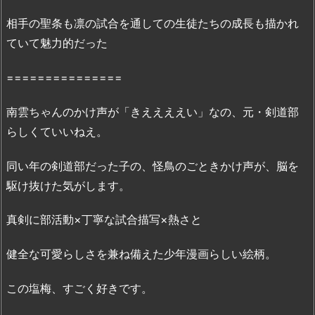
無
相手の聖条も凛の試合を通しての生徒たちの成長も描かれ
料
で
ていて魅力的だった
読
め
===============
る
サ
南雲ちゃんのかけ声が「きええええい」なの、元・剣道部
イ
らしくていいねえ。
ト
は
同い年の剣道部だった子の、怪鳥のごときかけ声が、脳を
こ
駆け抜けた気がします。
こ
し
真剣に部活動×丁寧な試合描写×熱さと
か
な
健全な可愛らしさを兼ね備えた少年漫画らしい絵柄。
い？
この塩梅、すごく好きです。