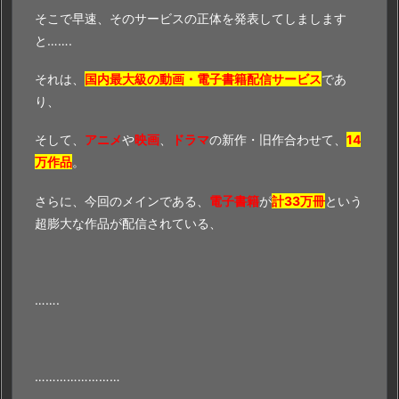
そこで早速、そのサービスの正体を発表してしまします
と…….
それは、
国内最大級の動画・電子書籍配信サービス
であ
り、
そして、
アニメ
や
映画
、
ドラマ
の新作・旧作合わせて、
14
万作品
。
さらに、今回のメインである、
電子書籍
が
計33万冊
という
超膨大な作品が配信されている、
…….
……………………