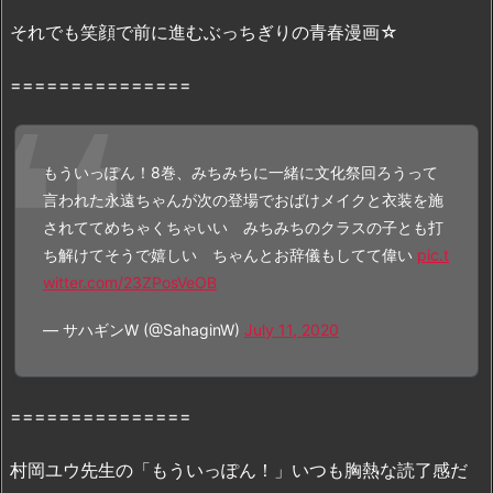
全
それでも笑顔で前に進むぶっちぎりの青春漫画☆
ペ
ー
===============
ジ
読
む
もういっぽん！8巻、みちみちに一緒に文化祭回ろうって
こ
言われた永遠ちゃんが次の登場でおばけメイクと衣装を施
と
されててめちゃくちゃいい みちみちのクラスの子とも打
は
ち解けてそうで嬉しい ちゃんとお辞儀もしてて偉い
pic.t
で
witter.com/23ZPosVeOB
き
る
— サハギンW (@SahaginW)
July 11, 2020
の？
3.
『も
===============
う
い
村岡ユウ先生の「もういっぽん！」いつも胸熱な読了感だ
っ