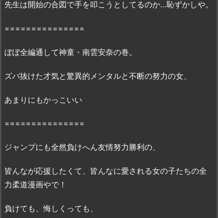
先生は開始の合図で手を叩こうとしてるのか…恥ずかしや。
ん!
8
===============
巻』
は
ぼぼ全編通して神童・南雲安奈の巻。
無
料
ズバ抜けた才気と驚異的メンタルと不断の努力の女、
の
漫
あまりにもかっこいい
画
村
===============
や
z
ジャンプにも全然負けへん友情努力勝利の、
i
p、
皆んなが応援したくて、皆んなに愛される女の子たちの全
r
力柔道漫画やで！
a
r
負けても、悔しくっても、
で