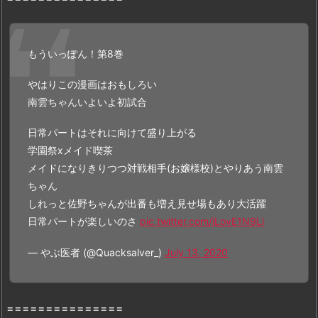
無
料
の
もういっぽん！第8巻
「z
i
やはりこの漫画はおもしろい
p」
南雲ちゃんいよいよ初試合
や
「r
日常パートはそれに向けて盛り上がる
a
学園祭xメイド喫茶
r」
メイドになりきりつつ対戦相手(お嬢様校)とやりあう南雲
で
ちゃん
全
しれっと佐野ちゃんが出番も増え見せ場もあり大活躍
ペ
日常パートが楽しいのさ
pic.twitter.com/jLovE1N9Li
ー
ジ
— やぶ医者 (@Quacksalver_)
July 13, 2020
読
む
こ
===============