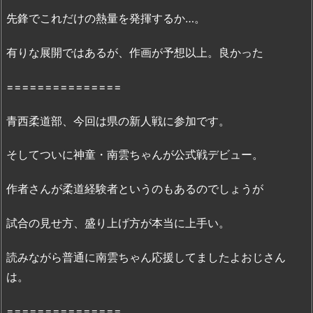
む
先鋒でこれだけの熱量を発揮するか…。
こ
と
有りな展開ではあるが、作画が予想以上。良かった
は
で
===============
き
る
青西柔道部、今回は県の新人戦に参加です。
の？
4.
そしてついに神童・南雲ちゃんが公式戦デビュー。
『も
う
作者さんが柔道経験者というのもあるのでしょうが
い
っ
試合の見せ方、盛り上げ方が本当に上手い。
ぽ
ん!
読みながら普通に南雲ちゃん応援してましたよおじさん
8
は。
巻』
は
===============