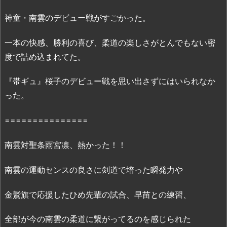
と
は
神童・南雲のデビュー戦がすごかった。
で
き
一本の快感、勝利の喜び、柔道の楽しさがとんでもない密
る
度で詰め込まれてた。
の？
5.
『帯ギュ』桜子のデビュー戦を思い出さずにはいられなか
も
った。
う
い
===============
っ
ぽ
南雲対聖条雨宮凛、熱かった！！
ん!
8
南雲の運動センスの良さに剣道で培った瞬発力や
巻
を
金鷲旗で応援したひめ先輩の試合、早苗との練習、
完
全
全部が今の南雲の柔道に繋がってるのを感じられた