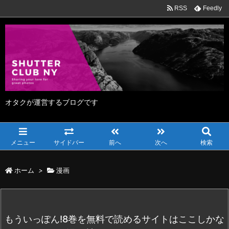
RSS
Feedly
オタクが運営するブログです
メニュー
サイドバー
前へ
次へ
検索
ホーム
>
漫画
もういっぽん!8巻を無料で読めるサイトはここしかな