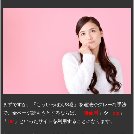
まずですが、『もういっぽん!8巻』を違法やグレーな手法
で、全ページ読もうとするならば、「
漫画村
」や「
zip
」
「
rar
」といったサイトを利用することになります。