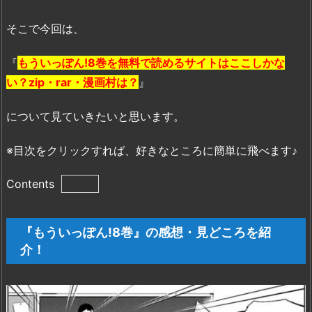
そこで今回は、
『
もういっぽん!8巻を無料で読めるサイトはここしかな
い？zip・rar・漫画村は？
』
について見ていきたいと思います。
※目次をクリックすれば、好きなところに簡単に飛べます♪
Contents
1.
『も
『もういっぽん!8巻』の感想・見どころを紹
う
介！
い
っ
ぽ
ん!