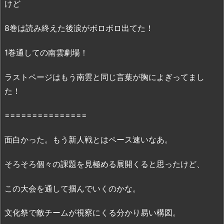
けど
ぽ
ん!
8巻は読み終えた後涙がボロボロ出てた！
8
巻』
1巻通しての南雲劇場！
は
無
ラストページはもう南雲と同じ言葉が胸によぎってまし
料
た！
の
「漫
===============
画
村」
面白かった。もう新人戦とはペース速いなあ。
で
全
そろそろ個々の課題を見極める展開くると思ったけど、
ペ
ー
この大会を通して掴んでいくのかな。
ジ
読
文化祭で敵チームが視察にくる分かり易い構図。