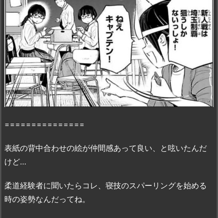
8
巻』
の
感
想・
見
ど
こ
ろ
を
===============
紹
介！
表紙の背中合わせの絵が仲間感あって良い、と呟いたんだ
2.
けど…
『も
う
柔道経験者に聞いたらコレ、寝技のスパーリングを始める
い
時の姿勢なんだってね。
っ
ぽ