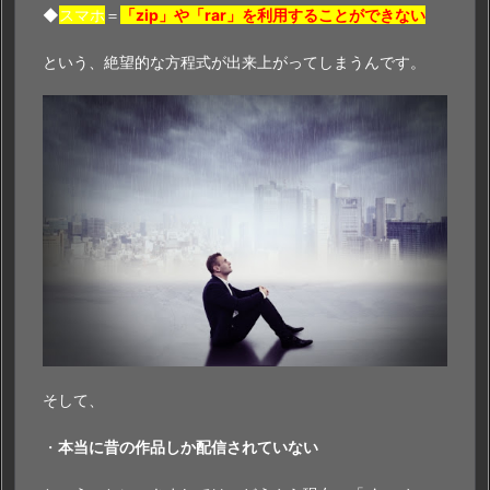
◆
スマホ
＝
「zip」や「rar」を利用することができない
という、絶望的な方程式が出来上がってしまうんです。
そして、
・
本当に昔の作品しか配信されていない