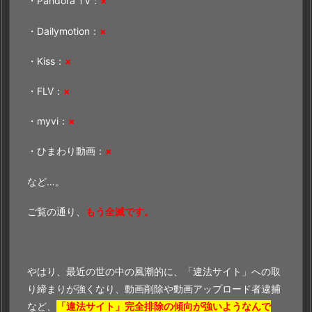
・Pandora TV：
×
・Dailymotion：
×
・Kiss：
×
・FLV：
×
・myvi：
×
・ひまわり動画：
×
など…。
ご覧の通り、
もう全滅です。
やはり、最近の世の中の風潮的に、「違法サイト」への取
り締まりが強くなり、動画削除や動画アップロード者逮捕
など、
「違法サイト」完全排除の傾向が強いようなんで