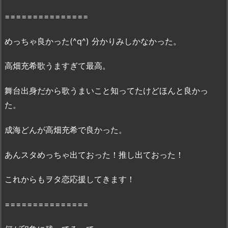
ど
===============
こ
ろ
めっちゃ良かった(^q^) 分かりみしかなかった。
2.
「ヲ
高畑充希歌うますぎて最高。
タ
ク
舞台出身だから歌うまいこと知ってたけどほんと良かっ
に
た。
恋
は
成海どんが高畑充希で良かった。
難
し
あんスタめっちゃ出ておった！推し出ておった！
い」
無
これからもヲタ恋応援してきます！
料
フ
===============
ル
動