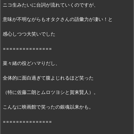
ニコ生みたいに台詞が流れていくのですが、
配
信
意味が不明ながらもオタクさんの語彙力が凄い！と
状
況
感心しつつ大笑いでした
5.
ヲ
===============
タ
ク
菜々緒の役どハマりだし、
に
恋
全体的に面白過ぎて腹よじれるほど笑った
は
難
（特に佐藤二朗とムロツヨシと賀来賢人）。
し
い
こんなに映画館で笑ったの銀魂以来かも。
の
無
===============
料
フ