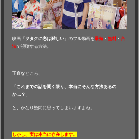
映画『
ヲタクに恋は難しい
』のフル動画を
最短
・
無料
・
合
法
で視聴する方法。
正直なところ、
「
これまでの話を聞く限り、本当にそんな方法あるの
か….？
」
と、かなり疑問に思ってしまいますよね。
しかし、実は本当に存在します。