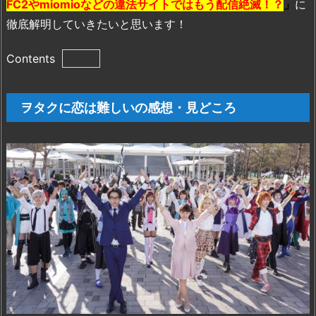
FC2やmiomioなどの違法サイトではもう配信絶滅！？
」
に
徹底解明していきたいと思います！
Contents
1.
ヲ
ヲタクに恋は難しいの感想・見どころ
タ
ク
に
恋
は
難
し
い
の
感
想・
見