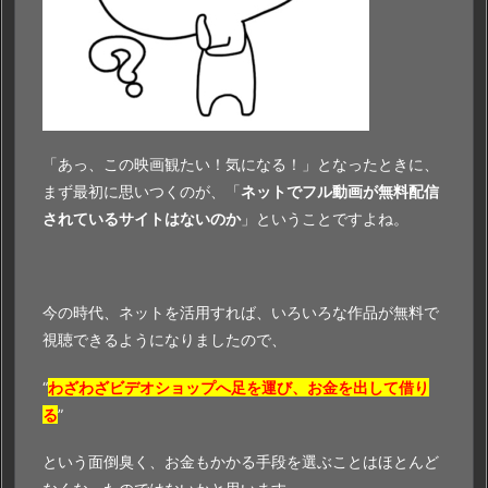
5.
1.
サ
イ
ト
の
「あっ、この映画観たい！気になる！」となったときに、
特
まず最初に思いつくのが、「
ネットでフル動画が無料配信
徴
されているサイトはないのか
」ということですよね。
や
無
料
で
今の時代、ネットを活用すれば、いろいろな作品が無料で
『ヲ
視聴できるようになりましたので、
タ
ク
“
わざわざビデオショップへ足を運び、お金を出して借り
に
る
”
恋
という面倒臭く、お金もかかる手段を選ぶことはほとんど
は