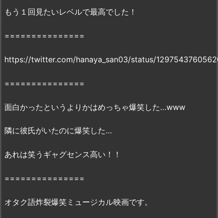
は
もう１回見たいレベルで最高でした！
難
し
===============
い」
無
https://twitter.com/hanaya_san03/status/129754376056
料
===============
フ
ル
面白かったというよりかはめっちゃ爆笑した…www
動
画：
隣に彼氏がいたのに爆笑した…
「
m
i
あれは笑うギャグセンス高い！！
o
m
===============
i
o」
オタク語炸裂爆笑ミュージカル映画です。
で
の