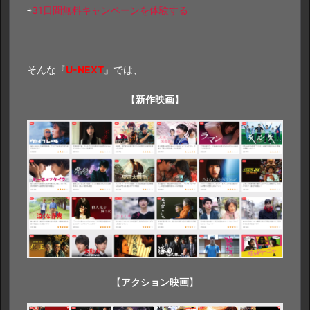
⇨
31日間無料キャンペーンを体験する
そんな『
U-NEXT
』では、
【
新作映画
】
【
アクション映画
】