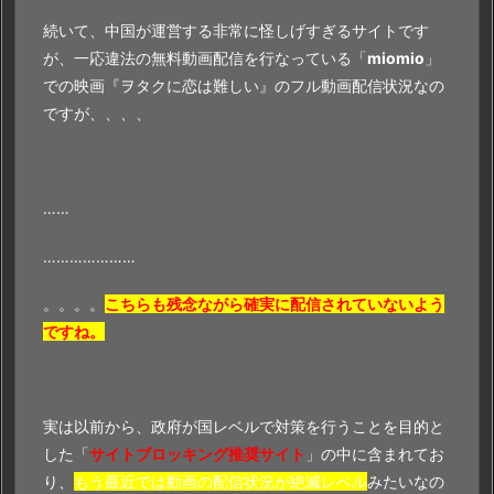
続いて、中国が運営する非常に怪しげすぎるサイトです
が、一応違法の無料動画配信を行なっている「
miomio
」
での映画『ヲタクに恋は難しい』のフル動画配信状況なの
ですが、、、、
……
…………………
。。。。
こちらも
残念ながら確実に配信されていないよう
ですね。
実は以前から、政府が国レベルで対策を行うことを目的と
した「
サイトブロッキング推奨サイト
」の中に含まれてお
り、
もう最近では動画の配信状況が絶滅レベル
みたいなの