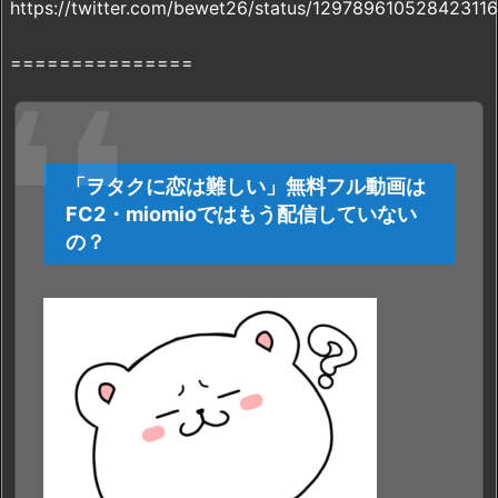
https://twitter.com/bewet26/status/12978961052842311
ル
動
===============
画
を
最
短・
「ヲタクに恋は難しい」無料フル動画は
無
FC2・miomioではもう配信していない
料・
の？
合
法
で
視
聴
す
る
方
法