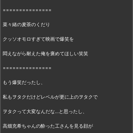
ル
===============
動
画：
菜々緒の麦茶のくだり
「
F
C
クッソオモロすぎて映画で爆笑を
2
」
で
悶えながら耐えた俺を褒めてほしい笑笑
の
配
===============
信
状
もう爆笑だったし、
況
4.
私もヲタクだけどレベルが更に上のヲタクで
「ヲ
タ
ヲタクって大変なんだな…と思ったし、
ク
に
高畑充希ちゃんの酔った工さんを見る顔が
恋