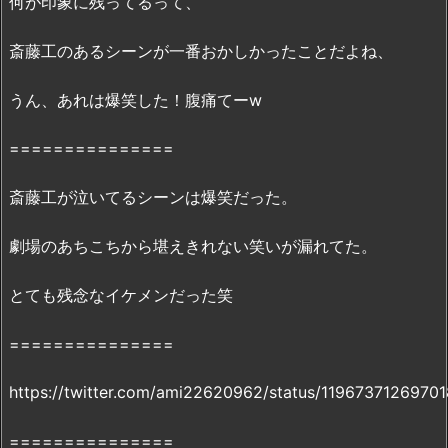
何が印象に残ってるって、
画
は
斎藤工のあるシーンが一番おかしかったことだよね、
F
C
うん、あれは爆笑した！腹痛てーw
2・
m
===============
i
o
斎藤工が泣いてるシーンは爆笑だった。
m
i
劇場のあちこちから堪えきれない笑いが漏れてた。
o
で
とても残念なイケメンだった笑
は
も
===============
う
配
https://twitter.com/ami22620962/status/1196737126970
信
し
===============