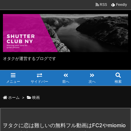
RSS
Feedly
オタクが運営するブログです
メニュー
サイドバー
前へ
次へ
検索
ホーム
>
映画
ヲタクに恋は難しいの無料フル動画はFC2やmiomio