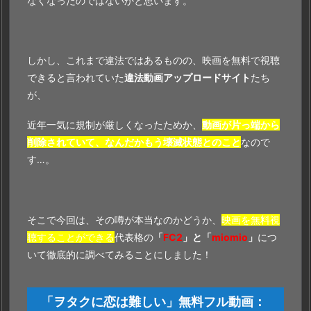
なくなったのではないかと思います。
難
し
い』
を
しかし、これまで違法ではあるものの、映画を無料で視聴
視
できると言われていた
違法動画アップロードサイト
たち
聴
が、
で
き
近年一気に規制が厳しくなったためか、
動画が片っ端から
る
削除されていて、なんだかもう壊滅状態とのこと
なので
理
す…。
由
そこで今回は、その噂が本当なのかどうか、
映画を無料視
聴することができる
代表格の
「
FC2
」と「
miomio
」
につ
いて徹底的に調べてみることにしました！
「ヲタクに恋は難しい」無料フル動画：