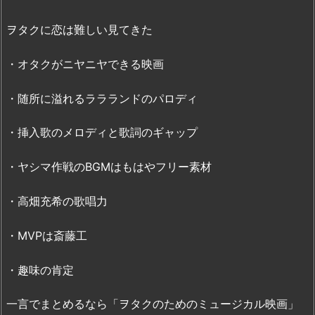
て
ヲタクに恋は難しい見てきた
い
な
・オタクがニヤニヤできる映画
い
の？
・随所に溢れるララランドのパロディ
3.
「ヲ
・挿入歌のメロディと歌詞のギャップ
タ
ク
・ヤシマ作戦のBGMはもはやフリー素材
に
恋
・高畑充希の歌唱力
は
難
・MVPは斎藤工
し
い」
・趣味の肯定
無
料
一言でまとめるなら「ヲタクのためのミュージカル映画」
フ