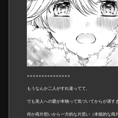
ア
男
子
寮
5
巻』
の
感
想・
見
ど
===============
こ
ろ
もうなんか二人がすれ違ってて、
を
紹
でも美人への愛が本物って気づいてからが遅すぎ
介！
2.
何か両片想いから一方的な片思い（本能的な両
『ヴ