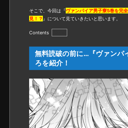
そこで、今回は『
ヴァンパイア男子寮5巻を完全無
見！？
』について見ていきたいと思います。
Contents
1.
無
無料読破の前に…『ヴァンパ
料
ろを紹介！
読
破
の
前
に…
『ヴ
ァ
ン
パ
イ