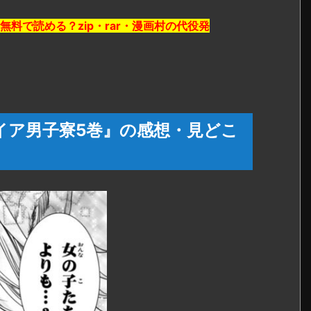
料で読める？zip・rar・漫画村の代役発
イア男子寮5巻』の感想・見どこ