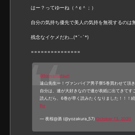
z
はー？ってゆーね（＾ε＾；）
i
p、
自分の気持ち優先で美人の気持を無視するのは
r
残念なイケメだわ…(*´ｰ`*)
a
r
===============
で
全
ペ
ー
@tooyamatsuri
ジ
遠山先生ー！ヴァンパイア男子寮5巻買わせて頂
読
自分は、連が大好きなので連が表紙に出てきてすごく
む
読んだら、6巻が早く読みたくなりました！！！
こ
Rg
と
— 夜桜@酒 (@yozakura_57)
October 13, 2020
は
で
き