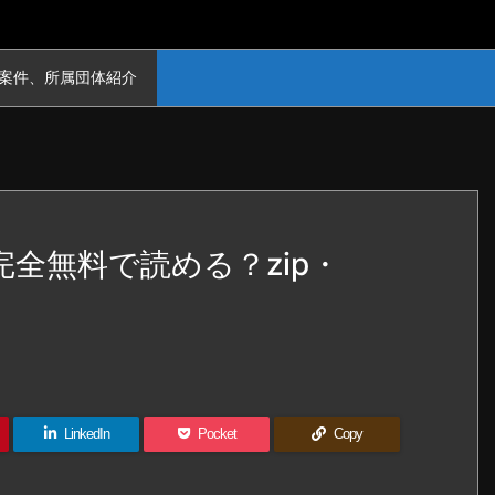
案件、所属団体紹介
全無料で読める？zip・
？
LinkedIn
Pocket
Copy