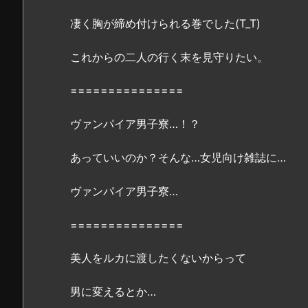
ァ
凄く胸が締め付けられる巻でした(T_T)
ン
パ
これからの二人の行く末を見守りたい。
イ
ア
===============
男
子
ヴァンパイア男子寮…！？
寮
5
あっていいのか？そんな…女児向け雑誌に…
巻』
は
ヴァンパイア男子寮…
無
料
===============
の
漫
美人をルカに渡したくないからって
画
村
男に変えるとか…
や