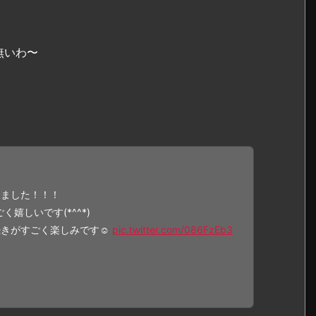
無いわ〜
きました！！！
嬉しいです(*^^*)
続きがすごく楽しみです☺
pic.twitter.com/086FzEb3