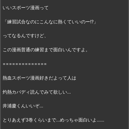
や
いいスポーツ漫画って
r
a
「練習試合なのにこんなに熱くていいのー!?」
r、
p
ってなるんですけど、
d
f
この漫画普通の練習まで面白いんですよ。
で
全
==============
ペ
ー
熱血スポーツ漫画好きだよって人は
ジ
灼熱カバディ読んでみて欲しい…
読
む
井浦慶くんいいぞ…
こ
と
とりあえず3巻くらいまで…めっちゃ面白いよ……
は
可