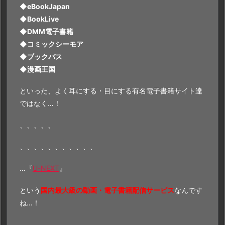
◆
eBookJapan
◆
BookLive
◆
DMM電子書籍
◆
コミックシーモア
◆
ブックパス
◆
漫画王国
といった、よく耳にする・目にする有名電子書籍サイト達
ではなく…！
、、、、、
、、、、、、、、、、、
…『
U-NEXT
』
という
国内最大級の動画・電子書籍配信サービス
なんです
ね…！