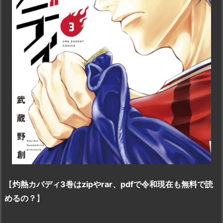
【
灼熱カバディ3巻はzipやrar、pdfで令和現在も無料で読
めるの？
】