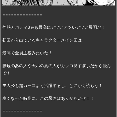
を
一
==============
部
紹
灼熱カバディ3巻も最高にアツいアツいアツい展開だ！
介…！
2.
初回から出ているキャラクターメイン回は
『灼
熱
最高で全員主役みたいだ！
カ
バ
眼鏡のあの人や天パのあの人がカッコ良すぎぃだから読ん
デ
で！
ィ
3
主人公も超カッコよく活躍するし、とにかく読もう！
巻』
は、
寒くなった時期に、この暑さはありがたいぜ！！
z
i
==============
p