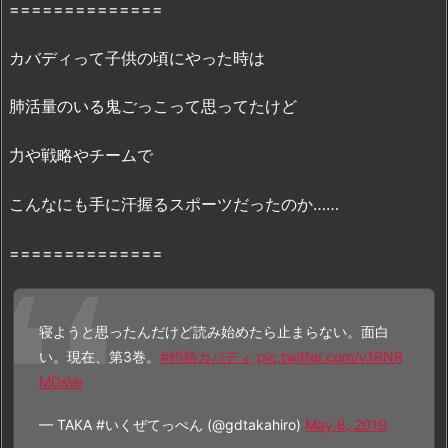
==============
p
d
カバディって子供の頃にやった時は
f
で
肺活量のいる鬼ごっこって思ってたけど
配
信
力や戦略やチームで
さ
れ
こんなにも手に汗握るスポーツだったのか……
て
る
==============
の？
5.
『灼
寝ようと思ったんだけど読み始めたら止まらない。面白
熱
い。現在、第3巻。
#灼熱カバディ
pic.twitter.com/v1RNR
カ
MDsVe
バ
デ
— TAKA #いくぜてっぺん (@gdtakahiro)
May 8, 2019