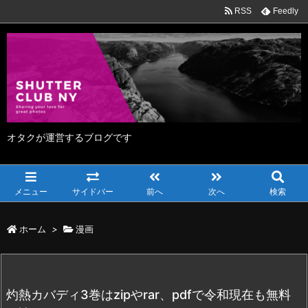
RSS
Feedly
オタクが運営するブログです
メニュー
サイドバー
前へ
次へ
検索
ホーム
>
漫画
灼熱カバディ3巻はzipやrar、pdfで令和現在も無料