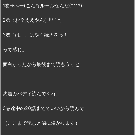
1巻→へー(こんなルールなんだ(*^^*))
れ
て
2巻→お？ええやん(´艸｀*)
る
の？
3巻→は、、はやく続きをっ！
4.
『灼
って感じ。
熱
カ
面白かったから最後まで読もうっと
バ
デ
==============
ィ
3
灼熱カバディ読んでくれ…
巻』
は
3巻途中の20話まででいいから読んで
r
a
（ここまで読むと沼に浸かります）
r
や