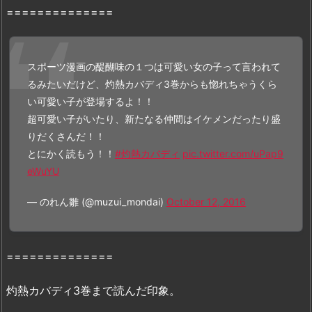
==============
能？
3.
『灼
熱
スポーツ漫画の醍醐味の１つは可愛い女の子って言われて
カ
るみたいだけど、灼熱カバディ3巻からも惚れちゃうくら
バ
い可愛い子が登場するよ！！
デ
超可愛い子がいたり、新たなる仲間はイケメンだったり盛
ィ
りだくさんだ！！
3
とにかく読もう！！
#灼熱カバディ
pic.twitter.com/uPap9
巻』
eWuYU
は
— のれん雛 (@muzui_mondai)
October 12, 2016
z
i
p
==============
で
配
灼熱カバディ3巻まで読んだ印象。
信
さ