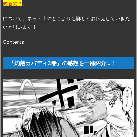
めるの？
』
について、ネット上のどこよりも詳しくお伝えしていきた
いと思います！
Contents
1.
『灼
『灼熱カバディ3巻』の感想を一部紹介…！
熱
カ
バ
デ
ィ
3
巻』
の
感
想