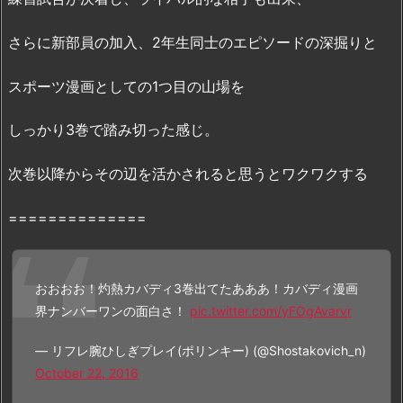
む
方
さらに新部員の加入、2年生同士のエピソードの深掘りと
法
と
スポーツ漫画としての1つ目の山場を
は…！？
5.
しっかり3巻で踏み切った感じ。
1.
【令
次巻以降からその辺を活かされると思うとワクワクする
和
最
==============
強】
灼
熱
おおおお！灼熱カバディ3巻出てたあああ！カバディ漫画
カ
界ナンバーワンの面白さ！
pic.twitter.com/yFOgAvarvr
バ
デ
— リフレ腕ひしぎプレイ(ポリンキー) (@Shostakovich_n)
ィ
October 22, 2016
3