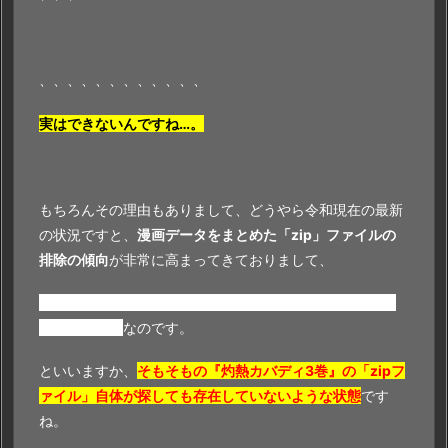
、、、、、、、、、、、、
実はできないんですね…。
もちろんその理由もありまして、どうやら令和現在の最新
の状況ですと、
漫画データをまとめた「zip」ファイルの
排除の傾向
が非常に高まってきておりまして、
もうほとんどの作品が、「zip」で読めなくなってしまっ
ているみたい
なのです。
といいますか、
そもそもの『灼熱カバディ3巻』の「zipフ
ァイル」自体が探しても存在していないような状態
です
ね。