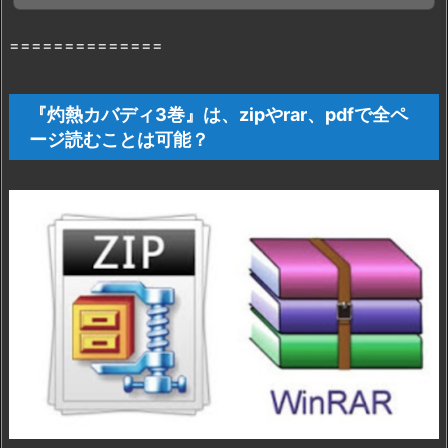
巻
を
==============
ほ
ぼ
無
『灼熱カバディ3巻』は、zipやrar、pdfで全ペ
料
ージ読むことは可能？
で
読
破
で
き
る
理
由