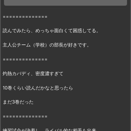
ィ
3
巻』
==============
を
z
読んでみたら、めっちゃ面白くて困惑してる。
i
p
主人公チーム（学校）の部長が好きです。
や
r
==============
a
灼熱カバディ、密度濃すぎて
r、
p
10巻くらい読んだかなと思ったら
d
f
まだ3巻だった
以
外
==============
で
読
練習試合が決着し、ライバル的な相手も出来、