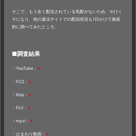
N
そこで、もう全く配信されている気配がないため、やけく
T
そになり、他の違法サイトでの配信状況も1日かけて徹底
E
的に調べてみたところ、
R
～
緋
色
■調査結果
の
幻
・YouTube：
×
影
～』
・FC2：
×
を
・Kiss：
×
視
聴
・FLV：
×
で
き
・myvi：
×
る
・ひまわり動画：
×
理