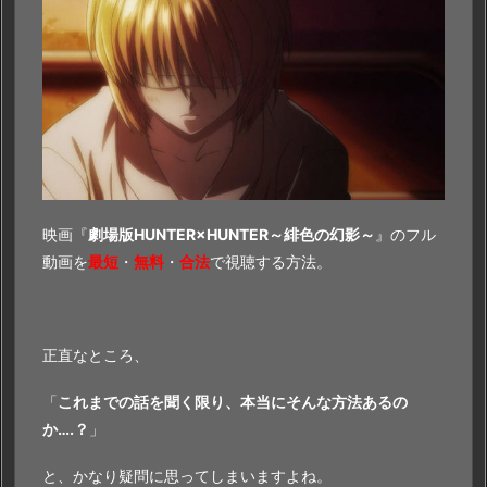
映画『
劇場版HUNTER×HUNTER～緋色の幻影～
』のフル
動画を
最短
・
無料
・
合法
で視聴する方法。
正直なところ、
「
これまでの話を聞く限り、本当にそんな方法あるの
か….？
」
と、かなり疑問に思ってしまいますよね。