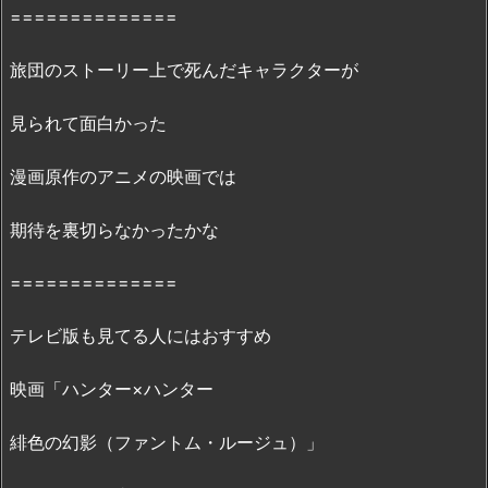
==============
P
a
旅団のストーリー上で死んだキャラクターが
n
d
見られて面白かった
o
r
漫画原作のアニメの映画では
a、
D
期待を裏切らなかったかな
a
i
==============
l
y
テレビ版も見てる人にはおすすめ
m
o
映画「ハンター×ハンター
t
i
緋色の幻影（ファントム・ルージュ）」
o
n・