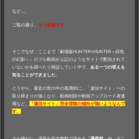
由
など…。
ご覧の通り、
もう全滅です。
そこでなぜ、ここまで『劇場版HUNTER×HUNTER～緋色
の幻影～』のフル動画が上記のようなサイトで配信されて
いないかを調べたり検証していく中で、
ある一つの答えを
知ることができました
。
どうやら、最近の世の中の風潮的に、「違法サイト」への
取り締まりが強くなり、動画削除や動画アップロード者逮
捕など、
「違法サイト」完全排除の傾向が強いようなんで
す。
でも確かに、漫画を完全無料で読める『
漫画村
』や、アニ