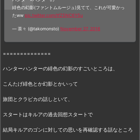
T
緋色の幻影(ファントムルージュ)見てて、これが可愛かっ
E
たww
pic.twitter.com/tfZ5NC6Y5u
R
— 茶々 (@takomonsto)
November 27, 2016
～
緋
色
の
==============
幻
影
ハンターハンターの緋色の幻影のすごいところは、
～』
こんたげ緋色とか幻影とかいって
の
無
旅団とクラピカの話しといて、
料
フ
スタートはキルアの過去回想スタートで
ル
動
結局キルアのゴンに対しての思いを再確認する話なところ
画
の