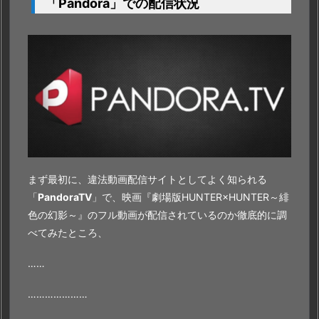
「Pandora」での配信状況
況
3.
映
画
『劇
場
版
H
U
N
まず最初に、違法動画配信サイトとしてよく知られる
T
「
PandoraTV
」で、映画『劇場版HUNTER×HUNTER～緋
E
色の幻影～』のフル動画が配信されているのか徹底的に調
R
べてみたところ、
×
H
……
U
N
…………………
T