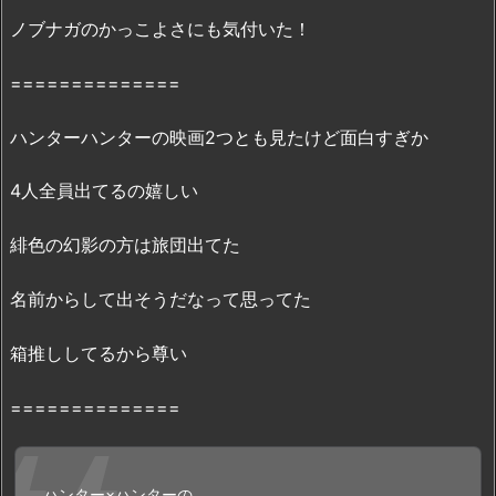
こ
ノブナガのかっこよさにも気付いた！
ろ
2.
==============
映
画
ハンターハンターの映画2つとも見たけど面白すぎか
『劇
場
4人全員出てるの嬉しい
版
H
緋色の幻影の方は旅団出てた
U
N
名前からして出そうだなって思ってた
T
E
箱推ししてるから尊い
R
×
==============
H
U
N
ハンター×ハンターの