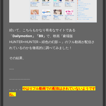
特
徴
や
無
料
続いて、こちらもかなり有名なサイトである
で
「
Dailymotion」「B9」
で、映画『劇場版
『劇
HUNTER×HUNTER～緋色の幻影～』のフル動画が配信さ
場
れているのかを徹底的に調べてみました！
版
H
その結果、
U
…..
N
T
………………….
E
R
。。。。
やはりフル動画での配信はされていないようです
×
ね。
H
U