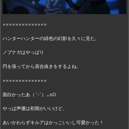
H
U
N
==============
T
E
ハンターハンターの緋色の幻影を久々に見た。
R
～
ノブナガはやっぱり
緋
色
円を張ってから居合抜きをするよね。
の
幻
==============
影
～』
面白かったあ（´-`）.｡oO
の
感
やっぱ声優は初期がいいけど、
想・
見
あいかわらずキルアはかっこいいし可愛かった！
ど