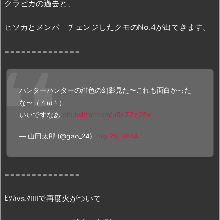
クラピカの過去と、
B
9
ヒソカとメンバーチェンジしたクモのNo.4が出てきます。
で
の
==============
配
信
状
ハンターハンターの緋色の幻影見た〜これも面白かった
況
な〜（＾ω＾）
2.
いいですなあ
pic.twitter.com/u5nZZzj25x
1.
映
— 山田太郎 (@gao_24)
July 25, 2014
画
『劇
場
==============
版
H
ﾋｿｶvs.ｸﾛﾛで再度火がついて
U
N