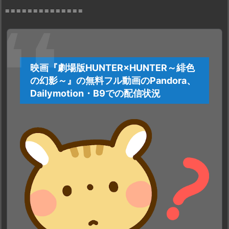
状
==============
況
2.
2.
映
画
映画『劇場版HUNTER×HUNTER～緋色
『劇
の幻影～』の無料フル動画のPandora、
場
Dailymotion・B9での配信状況
版
H
U
N
T
E
R
×
H
U