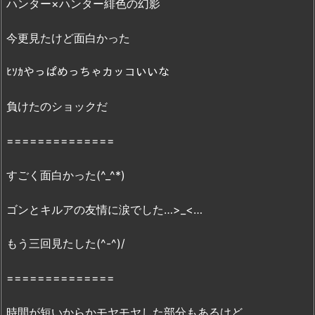
ハンター×ハンター緋色の幻影
T
E
今更見たけど面白かった
R
×
ﾋｿｶやっぱめっちゃカッコいいな
H
U
負けたのショックだ
N
==============
T
E
すごく面白かった(^_^*)
R
～
ゴンとキルアの友情に涙でした…>_<…
緋
色
もう三回見たした(^-^)/
の
幻
==============
影
～』
時間が短いからかモヤモヤした部分もあるけど、