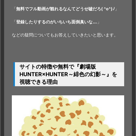
「
無料でフル動画が観れるなんて
どうせ嘘だろ( ^o^)ﾉ
」
「
登録したりするのがいちいち面倒臭いな….
」
などの疑問についてもお答えしていきたいと思います。
サイトの特徴や無料で『劇場版
HUNTER×HUNTER～緋色の幻影～』を
視聴できる理由