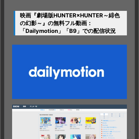
短・
無
映画『劇場版HUNTER×HUNTER～緋色
料・
の幻影～』の無料フル動画：
合
「
Dailymotion」「B9」
での配信状況
法
で
視
聴
す
る
方
法
3.
1.
サ
イ
ト
の