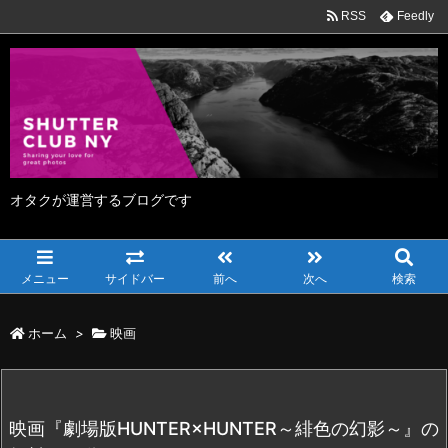
RSS
Feedly
オタクが運営するブログです
メニュー
サイドバー
前へ
次へ
検索
ホーム
>
映画
映画『劇場版HUNTER×HUNTER～緋色の幻影～』の