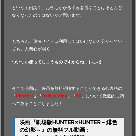
「
D
という面倒臭く、お金もかかる手段を選ぶことはほとんど
a
なくなったのではないかと思います。
i
l
y
m
もちろん、違法サイトは利用してはいけないと分かってい
o
ても、人間心が弱く、
t
ついつい使ってしまうものですからね….(~_~;)
i
o
n」
「B
そこで今回は、映画を無料視聴することができる代表格の
9」
「
Pandora
」「
Dailymotion
」「
B9
」
について徹底的に調
で
べてみることにしました！
の
配
映画『劇場版HUNTER×HUNTER～緋色
信
の幻影～』の無料フル動画：
状