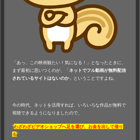
N
T
E
R
～
緋
色
の
「あっ、この映画観たい！気になる！」となったときに、
幻
まず最初に思いつくのが、「
ネットでフル動画が無料配信
影
されているサイトはないのか
」ということですよね。
～』
の
無
料
今の時代、ネットを活用すれば、いろいろな作品が無料で
フ
視聴できるようになりましたので、
ル
“
わざわざビデオショップへ足を運び、お金を出して借り
動
る
”
画：