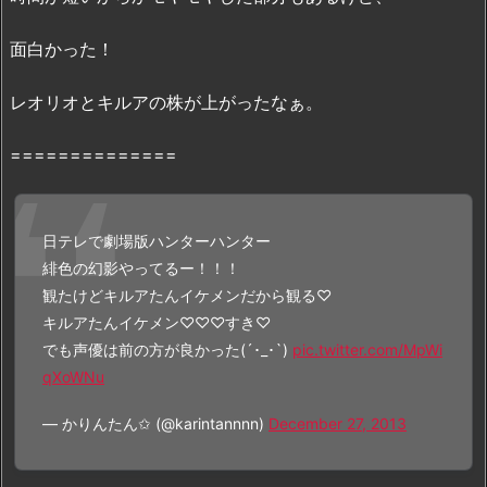
の
無
面白かった！
料
フ
レオリオとキルアの株が上がったなぁ。
ル
動
==============
画：
「P
a
日テレで劇場版ハンターハンター
n
緋色の幻影やってるー！！！
d
観たけどキルアたんイケメンだから観る♡
o
キルアたんイケメン♡♡♡すき♡
r
でも声優は前の方が良かった(´･_･`)
pic.twitter.com/MpWi
a」
qXoWNu
で
の
— かりんたん✩ (@karintannnn)
December 27, 2013
配
信