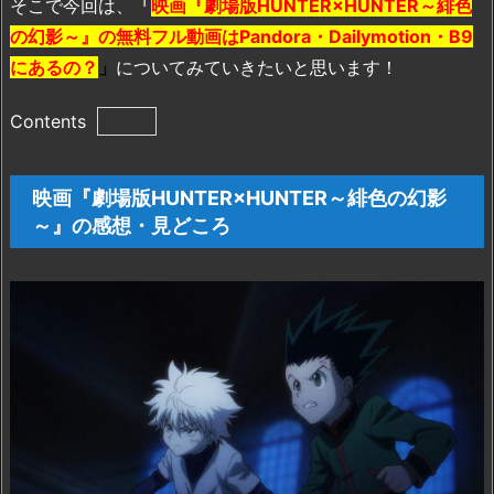
そこで今回は、
「
映画『劇場版HUNTER×HUNTER～緋色
の幻影～』の無料フル動画はPandora・Dailymotion・B9
にあるの？
」
についてみていきたいと思います！
Contents
1.
映
映画『劇場版HUNTER×HUNTER～緋色の幻影
画
～』の感想・見どころ
『劇
場
版
H
U
N
T
E
R
×