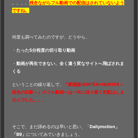
。。。。
残念ながらフル動画での配信はされていないよう
E
ですね。
R
～
緋
色
何度も調べてみたのですが、どうやら、
の
幻
・
たった5分程度の切り取り動画
影
・
動画が再生できない、全く違う変なサイトへ飛ばされま
～』
くる
の
無
ということの繰り返しで、
『劇場版HUNTER×HUNTER～
料
緋色の幻影～』のフル動画へは一向に辿り着く気配はしま
フ
せんでした。。。
ル
動
画
そこで、まだ諦めるのは早いと思い、「
Dailymotion」
を
「B9」
についてみていきましょう。
最