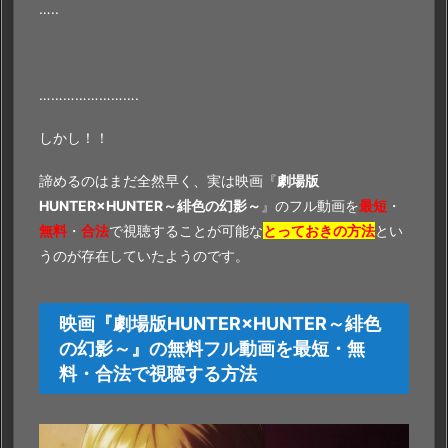
…..
…………………….
しかし！！
諦めるのはまだ全然早く、実は映画『
劇場版
HUNTER×HUNTER～緋色の幻影～
』のフル動画を
最短
・
無料
・
合法
で視聴することが可能な
とっておきの方法
とい
うのが存在していたようのです。
映画『劇場版HUNTER×HUNTER～緋色
の幻影～』の無料フル動画を最短・無
料・合法で視聴する方法