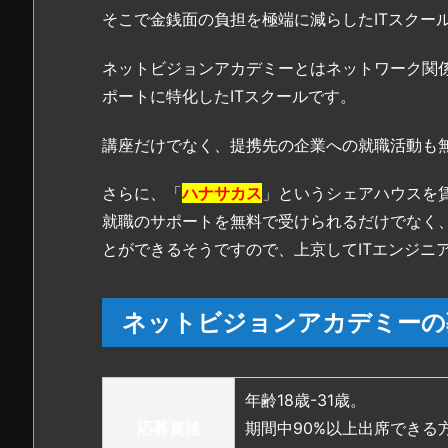
カ
そこで金銭面の負担を極端に減らしたITスクー
デ
ミ
ネットビジョンアカデミーとはネットワーク関
ー
ポートに特化したITスクールです。
の
メ
講座だけでなく、提携先の企業への就職活動も
リ
ッ
さらに、「
ハナサカス
」というシェアハウスを
ト・
就職のサポートを無料で受けられるだけでなく
デ
とができるそうですので、上京してITエンジニ
メ
リ
ッ
ネットビジョンアカデミーの
ト
6.
ネ
年齢18歳-31歳。
ッ
応募資格
期間中90%以上出席できる
ト