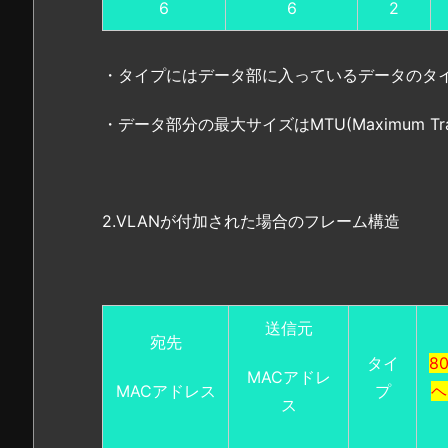
6
6
2
未
経
・タイプにはデータ部に入っているデータのタ
験
か
・データ部分の最大サイズはMTU(Maximum Trans
ら
I
T
エ
2.VLANが付加された場合のフレーム構造
ン
ジ
ニ
ア
を
送信元
宛先
目
タイ
80
指
MACアドレ
MACアドレス
プ
ヘ
す
ス
方