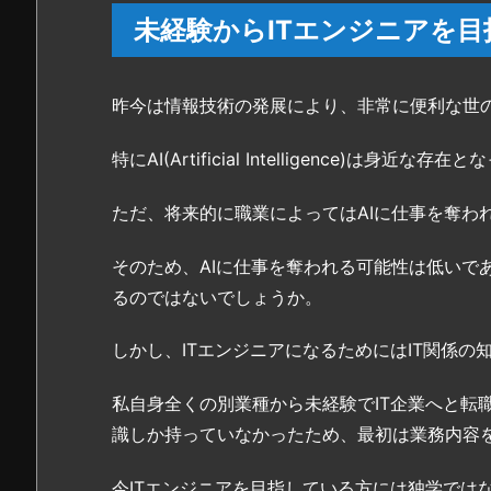
ビ
未経験からITエンジニアを目
ジ
ョ
ン
昨今は情報技術の発展により、非常に便利な世
ア
カ
特にAI(Artificial Intelligence)は身
デ
ミ
ただ、将来的に職業によってはAIに仕事を奪わ
ー
4.
そのため、AIに仕事を奪われる可能性は低いで
ネ
るのではないでしょうか。
ッ
ト
しかし、ITエンジニアになるためにはIT関係の
ビ
ジ
私自身全くの別業種から未経験でIT企業へと転
ョ
識しか持っていなかったため、最初は業務内容
ン
ア
今ITエンジニアを目指している方には独学では