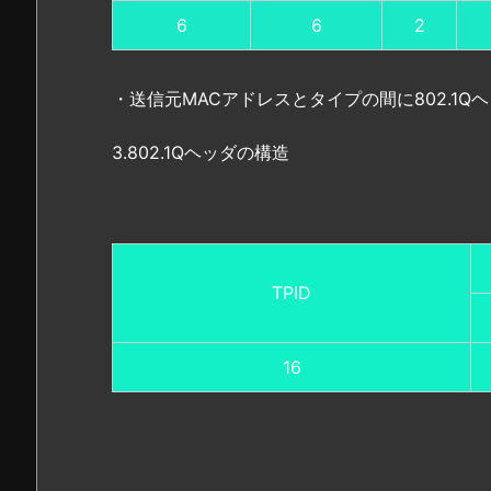
へ
6
6
2
3.
I
T
・送信元MACアドレスとタイプの間に802.1Q
エ
ン
3.802.1Qヘッダの構造
ジ
ニ
ア
を
目
TPID
指
す
な
16
ら
ネ
ッ
ト