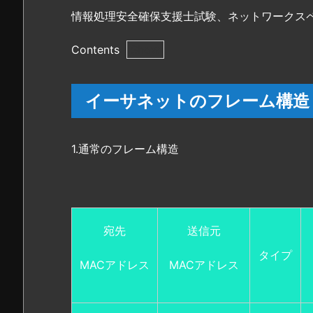
情報処理安全確保支援士試験、ネットワークス
Contents
1.
イ
イーサネットのフレーム構造
ー
サ
ネ
1.通常のフレーム構造
ッ
ト
の
フ
レ
宛先
送信元
ー
タイプ
ム
MACアドレス
MACアドレス
構
造
2.