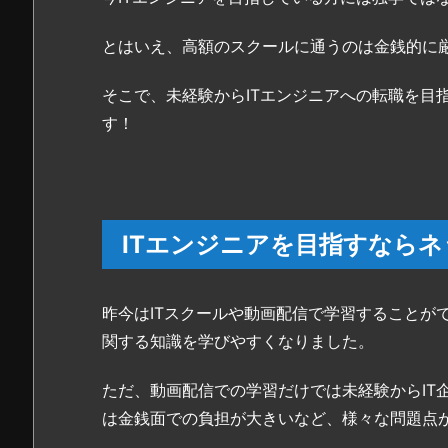
カ
デ
とはいえ、高額のスクールに通うのは金銭的に
ミ
ー
そこで、未経験からITエンジニアへの転職を目
の
す！
募
集
要
項
5.
ITエンジニアを目指すなら
ネ
ッ
ト
昨今はITスクールや動画配信で学習することが
ビ
関する知識を学びやすくなりました。
ジ
ョ
ただ、動画配信での学習だけでは未経験からIT
ン
は金銭面での負担が大きいなど、様々な問題点
ア