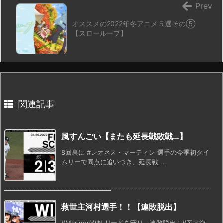
Prev
オススメの2022年冬アニメ５選その⑤
【スローループ】
関連記事
風すんごい【またも延長戦敗戦…】
8回裏に #レオネス・マーティン 選手の今季初タイ
ムリーで同点に追いつき、延長戦 ...
救世主河村選手！！【連敗脱出】
#MarinesWIN リードを守り、連敗脱出！#岡大海