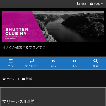
RSS
Feedly
オタクが運営するブログです
メニュー
サイドバー
前へ
次へ
検索
ホーム
>
野球
マリーンズ4連勝！