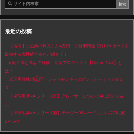
最近の投稿
【地方中小企業の味方】月4万円～の格安料金で採用サポートを
提供する女性経営者をご紹介！！
🕯️ 闇に潜む童話の旋律：音楽プロジェクト【Grimm Noir】と
は？
卓球用具感想⑥雅・レッドモンキースピン・バーティカル２
０
【卓球用具×AIシリーズ⑪】グレイザーについてAIに聞いてみ
た
【卓球用具×AIシリーズ⑩】テナジー05ハードについてAIに聞
いてみた