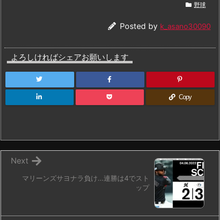
野球
Posted by
k_asano30090
よろしければシェアお願いします
Copy
Next
マリーンズサヨナラ負け...連勝は4でスト
ップ