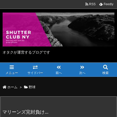
RSS
Feedly
オタクが運営するブログです
メニュー
サイドバー
前へ
次へ
検索
ホーム
>
野球
マリーンズ完封負け…