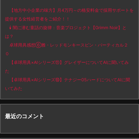
【地方中小企業の味方】月4万円～の格安料金で採用サポートを
提供する女性経営者をご紹介！！
🕯️ 闇に潜む童話の旋律：音楽プロジェクト【Grimm Noir】と
は？
卓球用具感想⑥雅・レッドモンキースピン・バーティカル２
０
【卓球用具×AIシリーズ⑪】グレイザーについてAIに聞いてみ
た
【卓球用具×AIシリーズ⑩】テナジー05ハードについてAIに聞
いてみた
最近のコメント