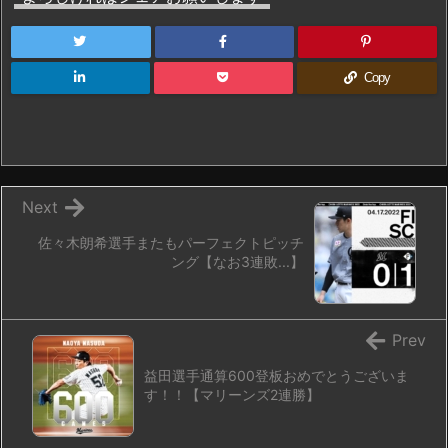
Copy
Next
佐々木朗希選手またもパーフェクトピッチ
ング【なお3連敗...】
Prev
益田選手通算600登板おめでとうございま
す！！【マリーンズ2連勝】