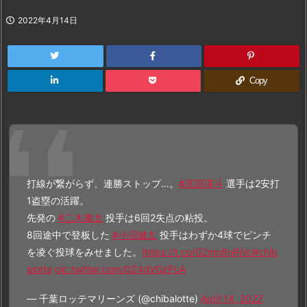
2022年4月14日
Copy
打線が繋がらず、連勝ストップ…。
#髙部瑛斗
選手は2安打
1盗塁の活躍。
先発の
#二木康太
投手は6回2失点の粘投。
8回途中で登板した
#小沼健太
投手はわずか4球でピンチ
を凌ぐ投球をみせました。
https://t.co/G2mn6nRiVc
#chib
alotte
pic.twitter.com/0Z4dVGzPuA
— 千葉ロッテマリーンズ (@chibalotte)
April 14, 2022