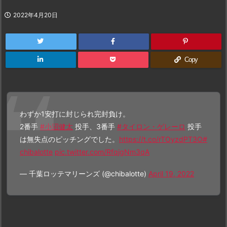
2022年4月20日
Copy
わずか1安打に封じられ完封負け。
2番手
#小沼健太
投手、3番手
#タイロン・ゲレーロ
投手
は無失点のピッチングでした。
https://t.co/rTOyzdPT3O
#
chibalotte
pic.twitter.com/RfqjgNm3qA
— 千葉ロッテマリーンズ (@chibalotte)
April 19, 2022