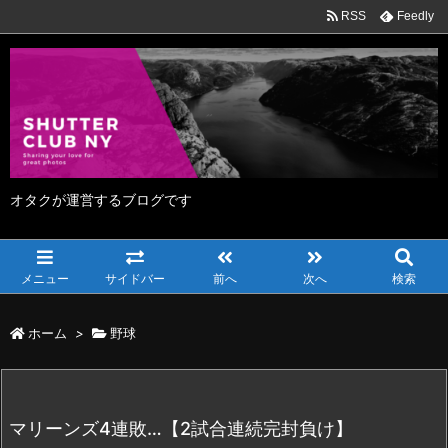
RSS
Feedly
オタクが運営するブログです
メニュー
サイドバー
前へ
次へ
検索
ホーム
>
野球
マリーンズ4連敗…【2試合連続完封負け】