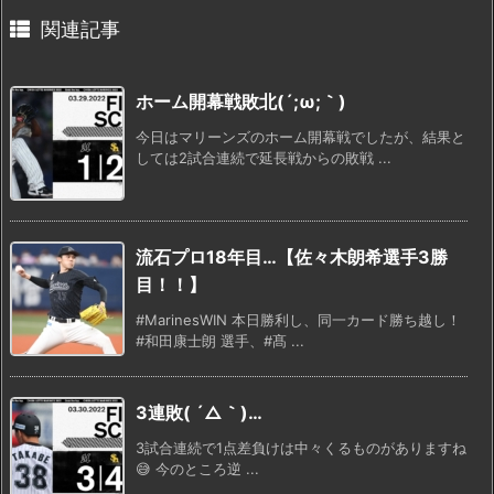
関連記事
ホーム開幕戦敗北(´;ω;｀)
今日はマリーンズのホーム開幕戦でしたが、結果と
しては2試合連続で延長戦からの敗戦 ...
流石プロ18年目…【佐々木朗希選手3勝
目！！】
#MarinesWIN 本日勝利し、同一カード勝ち越し！
#和田康士朗 選手、#髙 ...
3連敗( ´△｀)…
3試合連続で1点差負けは中々くるものがありますね
😅 今のところ逆 ...