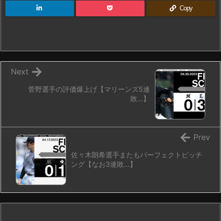
Copy
Next
菅野選手の評価爆上げ【マリーンズ5連
敗...】
Prev
佐々木朗希選手またもパーフェクトピッチ
ング【なお3連敗...】