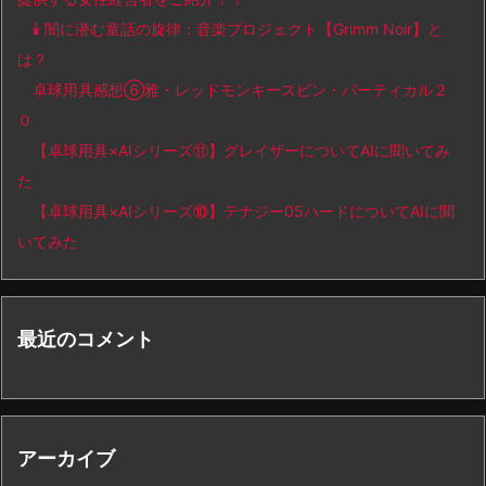
🕯️ 闇に潜む童話の旋律：音楽プロジェクト【Grimm Noir】と
は？
卓球用具感想⑥雅・レッドモンキースピン・バーティカル２
０
【卓球用具×AIシリーズ⑪】グレイザーについてAIに聞いてみ
た
【卓球用具×AIシリーズ⑩】テナジー05ハードについてAIに聞
いてみた
最近のコメント
アーカイブ