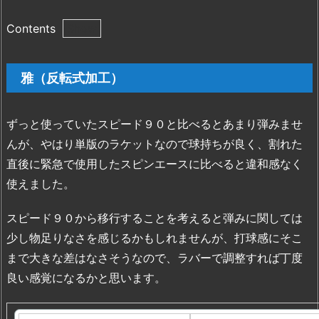
Contents
1.
雅
雅（反転式加工）
（反
転
式
ずっと使っていたスピード９０と比べるとあまり弾みませ
加
んが、やはり単版のラケットなので球持ちが良く、割れた
工）
直後に緊急で使用したスピンエースに比べると違和感なく
2.
使えました。
ラ
ク
スピード９０から移行することを考えると弾みに関しては
ザ
少し物足りなさを感じるかもしれませんが、打球感にそこ
7
まで大きな差はなさそうなので、ラバーで調整すれば丁度
3.
良い感覚になるかと思います。
バ
ー
テ