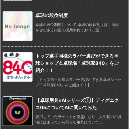
卓球の段位制度
卓球の段位制度について 卓球の段位制度は、日本
を含む多くの国で採用されており、選 ...
トップ選手同様のラバー選びができる卓
球ショップ＆卓球場「卓球家840」をご
紹介！！
【トップ選手同様のラバー選びができる卓球ショッ
プ「卓球家840」をご紹介！！】 ...
【卓球用具×AIシリーズ①】ディグニク
ス05についてAIに聞いてみた
愛用していたラケットが廃盤になり、人生初の用具
沼にはまってから様々な用具について ...