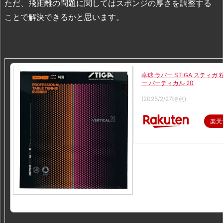
ただ、飛距離の問題に関してはスポンジの厚さを調整する
ことで解決できるかと思います。
卓球 ラバー STIGA スティガ
ー バーティカル 20
価格：2,690円（税込、送料無
(2025/2/27時点)
楽天