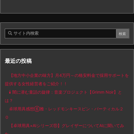
最近の投稿
【地方中小企業の味方】月4万円～の格安料金で採用サポートを
提供する女性経営者をご紹介！！
🕯️ 闇に潜む童話の旋律：音楽プロジェクト【Grimm Noir】と
は？
卓球用具感想⑥雅・レッドモンキースピン・バーティカル２
０
【卓球用具×AIシリーズ⑪】グレイザーについてAIに聞いてみ
た