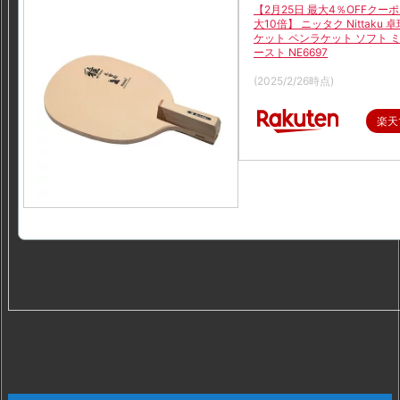
【2月25日 最大4％OFFクー
ィ
大10倍】 ニッタク Nittaku 卓
カ
ケット ペンラケット ソフト 
ースト NE6697
ル
価格：9,256円（税込、送料無
(2025/2/26時点)
2
0
楽天
4.
ま
と
め