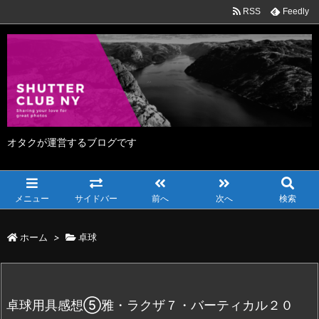
RSS
Feedly
オタクが運営するブログです
メニュー
サイドバー
前へ
次へ
検索
ホーム
>
卓球
卓球用具感想⑤雅・ラクザ７・バーティカル２０