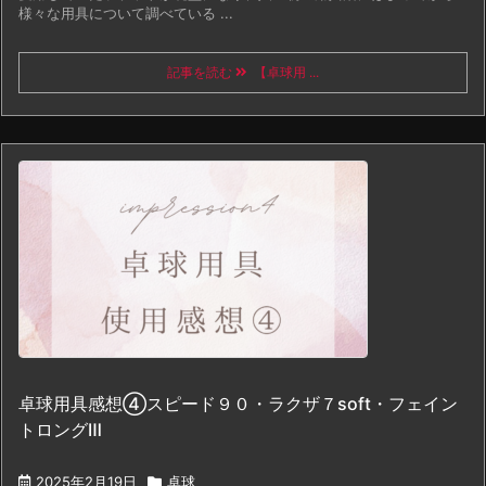
様々な用具について調べている ...
記事を読む
【卓球用 ...
卓球用具感想④スピード９０・ラクザ７soft・フェイン
トロングⅢ
2025年2月19日
卓球