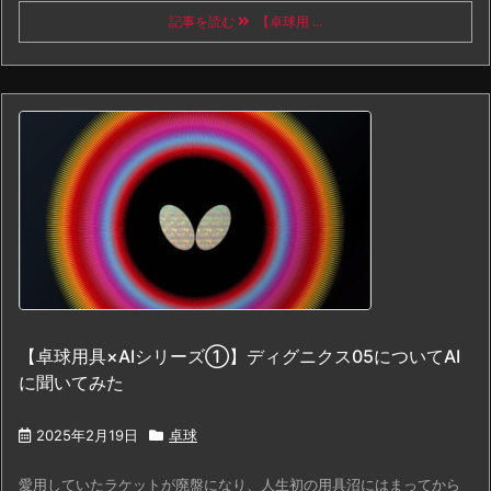
記事を読む
【卓球用 ...
【卓球用具×AIシリーズ①】ディグニクス05についてAI
に聞いてみた
2025年2月19日
卓球
愛用していたラケットが廃盤になり、人生初の用具沼にはまってから