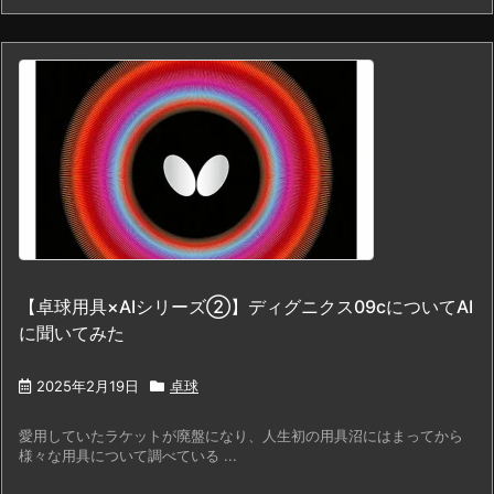
【卓球用具×AIシリーズ②】ディグニクス09cについてAI
に聞いてみた
2025年2月19日
卓球
愛用していたラケットが廃盤になり、人生初の用具沼にはまってから
様々な用具について調べている ...