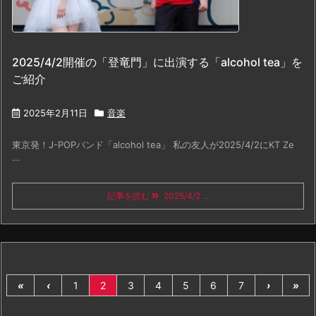
2025/4/2開催の「登竜門」に出演する「alcohol tea」を
ご紹介
2025年2月11日
音楽
東京発！J-POPバンド「alcohol tea」 私の友人が2025/4/2にKT Ze
...
記事を読む
2025/4/2 ...
«
‹
1
2
3
4
5
6
7
›
»