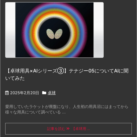
【卓球用具×AIシリーズ③】テナジー05についてAIに聞
いてみた
2025年2月20日
卓球
愛用していたラケットが廃盤になり、人生初の用具沼にはまってから
様々な用具について調べている ...
記事を読む
【卓球用 ...