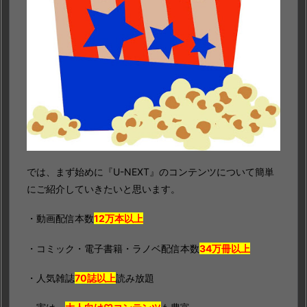
では、まず始めに『U-NEXT』のコンテンツについて簡単
にご紹介していきたいと思います。
・動画配信本数
12万本以上
・コミック・電子書籍・ラノベ配信本数
34万冊以上
・人気雑誌
70誌以上
読み放題