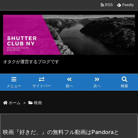
RSS
Feedly
オタクが運営するブログです
メニュー
サイドバー
前へ
次へ
検索
ホーム
>
映画
映画『好きだ、』の無料フル動画はPandoraと