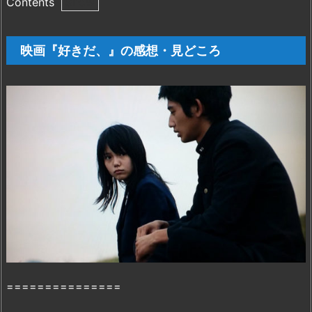
Contents
1.
映
映画『好きだ、』の感想・見どころ
画
『好
き
だ、』
の
感
想・
見
ど
こ
ろ
2.
映
画
===============
『好