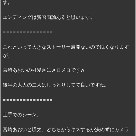
す。
に
あ
エンディングは賛否両論あると思います。
る
の？
===============
2.
2.
これといって大きなストーリー展開ないので眠くなります
映
が、
画
『好
宮崎あおいの可愛さにメロメロですw
き
だ、』
後半の大人の二人はしっとりしてて良いですね。
の
無
===============
料
フ
土手でのシーン。
ル
動
宮崎あおいと瑛太、どちらからキスするか決めずにカメラ
画