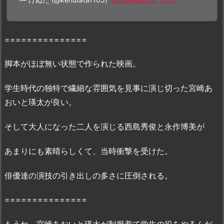
画
『好
き
===============
だ、』
の
脚本がほぼ無い状態で作られた映画。
無
料
学生時代の独特で繊細な雰囲気を見事に演じ切った宮崎あ
フ
おいと瑛太が良い。
ル
動
そして大人になった二人を演じる西島秀俊と永作博美が
画
を
あまりにも素晴らしくて、当時衝撃を受けた。
最
短・
俳優達の演技の引き出しの多さに圧倒される。
無
料・
===============
合
法