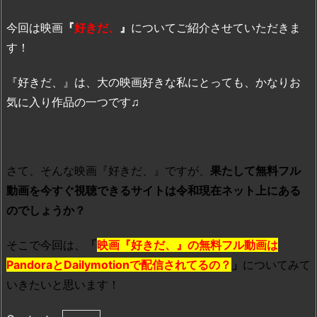
今回は映画
『
好きだ、
』
についてご紹介させていただきま
す！
『好きだ、』は、大の映画好きな私にとっても、かなりお
気に入り作品の一つです♫
さて、そんな映画『好きだ、』ですが、
果たして無料フル
動画を今すぐ視聴できるサイトは令和現在ネット上にある
のでしょうか？
そこで今回は、
「
映画『好きだ、』の無料フル動画は
PandoraとDailymotionで配信されてるの？
」
についてみて
いきたいと思います！