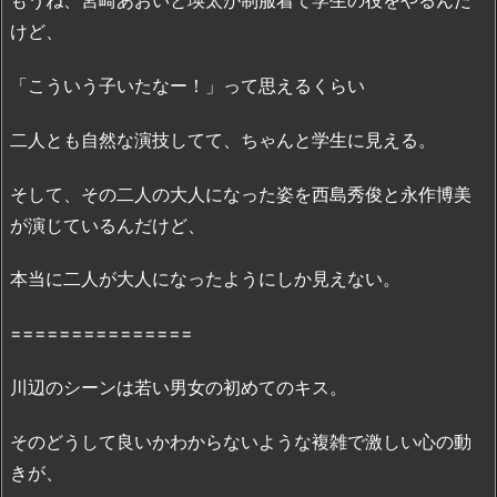
もうね、宮崎あおいと瑛太が制服着て学生の役をやるんだ
で
けど、
視
聴
「こういう子いたなー！」って思えるくらい
す
る
二人とも自然な演技してて、ちゃんと学生に見える。
方
法
そして、その二人の大人になった姿を西島秀俊と永作博美
3.
が演じているんだけど、
1.
サ
本当に二人が大人になったようにしか見えない。
イ
ト
===============
の
特
川辺のシーンは若い男女の初めてのキス。
徴
や
そのどうして良いかわからないような複雑で激しい心の動
無
きが、
料