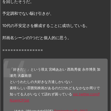
を回したそうだ。
は
「
D
予定調和でない駆け引きが、
a
i
10代の不安定さを醸成することに成功している。
l
y
邦画名シーンの1つだと個人的に思う。
m
o
===============
t
i
o
「好きだ、」という瑛太 宮崎あおい 西島秀俊 永作博美 加
n」
瀬亮 大森南朋
に
というわたしの大好きな方達しかいない
あ
素晴らしい雰囲気映画があるのだけれどもなかなか周りで
る
知ってる人がいなくて語れず困っている
pic.twitter.com/f
の？
NzemCFGst
3.
映
— けぬた (@kenutata1105)
September 20, 2017