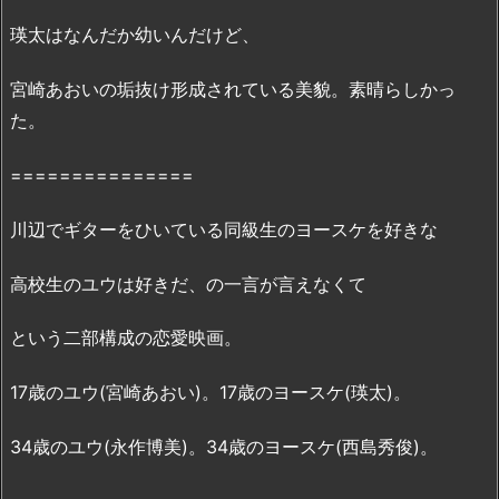
a
瑛太はなんだか幼いんだけど、
i
l
宮崎あおいの垢抜け形成されている美貌。素晴らしかっ
y
た。
m
o
===============
t
i
川辺でギターをひいている同級生のヨースケを好きな
o
n
高校生のユウは好きだ、の一言が言えなくて
に
は
という二部構成の恋愛映画。
な
い？
17歳のユウ(宮崎あおい)。17歳のヨースケ(瑛太)。
2.
1.
34歳のユウ(永作博美)。34歳のヨースケ(西島秀俊)。
映
画