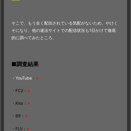
そこで、もう全く配信されている気配がないため、やけく
そになり、他の違法サイトでの配信状況も1日かけて徹底
的に調べてみたところ、
■調査結果
・YouTube
：
×
・FC2：
×
・Kiss：
×
・B9：
×
・FLV：
×