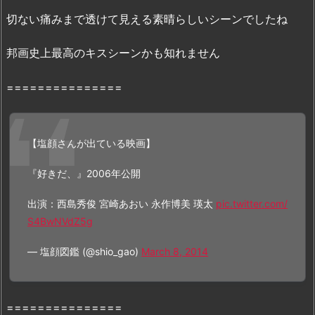
で
切ない痛みまで透けて見える素晴らしいシーンでしたね
『好
き
邦画史上最高のキスシーンかも知れません
だ、』
を
===============
視
聴
で
【塩顔さんが出ている映画】
き
る
『好きだ、』2006年公開
理
出演：西島秀俊 宮崎あおい 永作博美 瑛太
pic.twitter.com/
由
S4BwNVdZ5g
— 塩顔図鑑 (@shio_gao)
March 8, 2014
===============