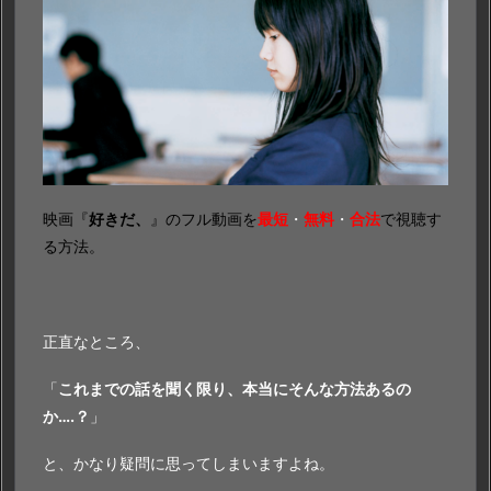
映画『
好きだ、
』のフル動画を
最短
・
無料
・
合法
で視聴す
る方法。
正直なところ、
「
これまでの話を聞く限り、本当にそんな方法あるの
か….？
」
と、かなり疑問に思ってしまいますよね。