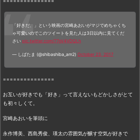
===============
『好
き
だ、』
「好きだ、」という映画の宮崎あおいがマジでめちゃくち
の
ゃ可愛いのでこのツイートを見た人は3日以内に見てくだ
無
さい
pic.twitter.com/77oV4VDQLh
料
フ
— しばたま (@shibashiba_am2)
October 23, 2017
ル
動
画
===============
は
「P
お互いが好きでも「好き」って言えないもどかしさがとて
a
も初々しくて。
n
d
宮崎あおいを筆頭に
o
r
永作博美、西島秀俊、瑛太の雰囲気が醸す空気が好きで
a」