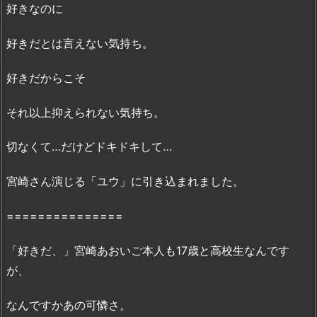
き
好きなのに
だ、』
の
好きだとは言えない気持ち。
無
料
好きだからこそ
フ
ル
それ以上抑えられない気持ち。
動
切なくて…だけどドキドキして…
画
は
宮崎さん演じる「ユウ」に引き込まれました。
P
a
===============
n
d
「好きだ、」宮崎あおいご本人も17歳と高校生なんです
o
が、
r
a、
なんですかあの可憐さ。
D