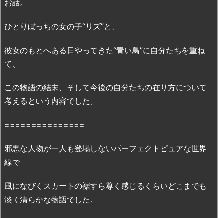
お話。
の
P
ひとりぼっちの女の子“リズ”と、
a
n
彼女のもとへある日やってきた“青い鳥”に自分たちを重ね
d
て、
o
r
この物語の結末、そして今後の自分たちの在り方について
a、
考えるという内容でした。
D
a
===============
i
l
邪悪な人物が一人も登場しないパーフェクトピュアな世界
y
線で
m
o
風になびくスカートの裾すら尊く感じるくらいどこまでも
t
淡く清らかな物語でした。
i
o