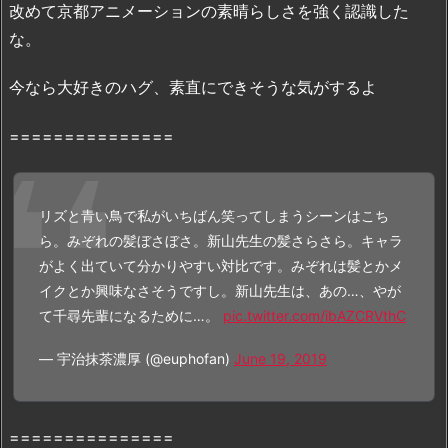
改めて京都アニメーションの素晴らしさを強く認識した
n・
な。
B
9
今なら大好きのハグ、素直にできそうな気がするよ
で
の
===============
配
信
状
リズと青い鳥で私がいちばん笑ってしまうシーンはこち
況
ら。みぞれの髪ぼさぼさ。新山先生の髪さらさら。キャラ
2.
がよく出ていて分かりやすい対比です。みぞれは髪とかメ
1.
イクとか興味なさそうですし。新山先生は、あの…、やが
映
て千尋先輩になるために…。
pic.twitter.com/ibAZCRVthC
画
『リ
— 宇治抹茶濃厚 (@euphofan)
June 19, 2019
ズ
と
青
===============
い