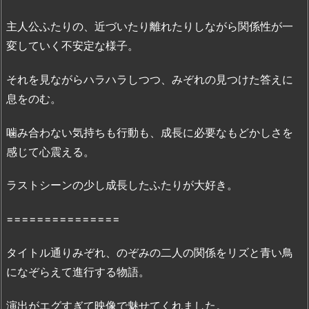
鳥』
主人公ふたりの、近づいたり離れたりしながら関係性が一
の
変していく不安定な様子。
無
料
それを見ながらハラハラしつつ、みぞれの見つけた答えに
フ
息をのむ。
ル
動
噛み合わない気持ちも行動も、成長に必要なもどかしさを
画：
「P
感じて心震える。
a
ラストシーンの少し成長したふたりが大好き。
n
d
===============
o
r
タイトル通りみぞれ、のぞみの二人の関係をリズと青い鳥
a」
になぞらえて進行する物語。
で
の
演出がエグすぎて映像で魅せてくれました。
配