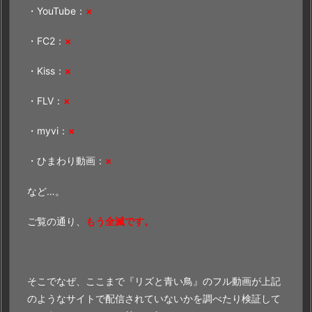
・YouTube：
×
・FC2：
×
・Kiss：
×
・FLV：
×
・myvi：
×
・ひまわり動画：
×
など…。
ご覧の通り、
もう全滅です。
そこでなぜ、ここまで『リズと青い鳥』のフル動画が上記
のようなサイトで配信されていないかを調べたり検証して