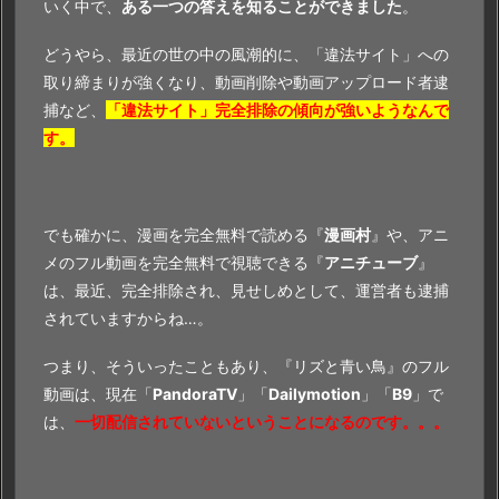
いく中で、
ある一つの答えを知ることができました
。
どうやら、最近の世の中の風潮的に、「違法サイト」への
取り締まりが強くなり、動画削除や動画アップロード者逮
捕など、
「違法サイト」完全排除の傾向が強いようなんで
す。
でも確かに、漫画を完全無料で読める『
漫画村
』や、アニ
メのフル動画を完全無料で視聴できる『
アニチューブ
』
は、最近、完全排除され、見せしめとして、運営者も逮捕
されていますからね…。
つまり、そういったこともあり、『リズと青い鳥』のフル
動画は、現在「
PandoraTV
」「
Dailymotion
」「
B9
」で
は、
一切配信されていないということになるのです。。。