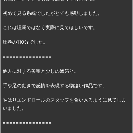
信
初めて見る系統でしたがとても感動しました。
状
況
これは理屈ではなく実際に見てほしいです。
2.
2.
圧巻の110分でした。
映
画
===============
『リ
ズ
他人に対する羨望と少しの嫉妬と。
と
青
手や足の動きで感情を表現する物凄い作品です。
い
鳥』
やはりエンドロールのスタッフを食い入るように見てしま
の
いました。
無
料
===============
フ
ル