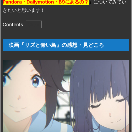
Pandora・Dailymotion・B9にあるの？
」
についてみてい
きたいと思います！
Contents
1.
映
映画『リズと青い鳥』の感想・見どころ
画
『リ
ズ
と
青
い
鳥』
の
感
想・
見
ど