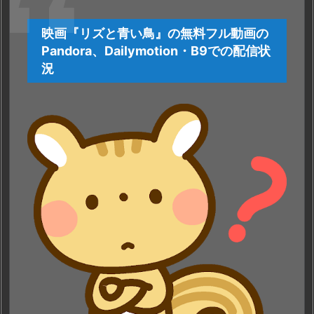
サ
イ
映画『リズと青い鳥』の無料フル動画の
ト
Pandora、Dailymotion・B9での配信状
の
況
特
徴
や
無
料
で
『リ
ズ
と
青
い
鳥』
を
視