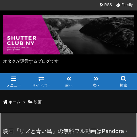
RSS
Feedly
オタクが運営するブログです
メニュー
サイドバー
前へ
次へ
検索
ホーム
>
映画
映画『リズと青い鳥』の無料フル動画はPandora・