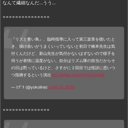
動
なんて繊細なんだ…うう…
画
を
===============
最
短・
無
『リズと青い鳥』、臨時指導に入って第三楽章を聴いたと
料・
き、掛け合いがうまくいっていないと初日で橋本先生は気
合
付くんだけど、新山先生が気付かないはずないので様子を
法
伺うが表情に温度がない。自分はリズム隊の担当だからそ
で
の日は黙っているけど、さすがに２回目では怪訝に思いつ
視
つ指摘するという演出
pic.twitter.com/tnyUvGyoYd
聴
す
— ﾋｸﾞﾁ (@yokoline)
June 21, 2020
る
方
法
===============
3.
1.