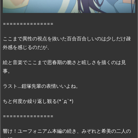
こ
ろ
2.
===============
映
画
ここまで異性の視点を抜いた百合百合しいのは少しだけ疎
『リ
外感を感じるのだが、
ズ
と
絵と音楽でここまで思春期の脆さと眩しさを描くのは見
青
事。
い
鳥』
ラスト…鎧塚先輩の表情いいよね。
の
無
ちと何度か繰り返し観る(*´д`*)
料
フ
===============
ル
動
響け！ユーフォニアム本編の続き、みぞれと希美の二人の
画