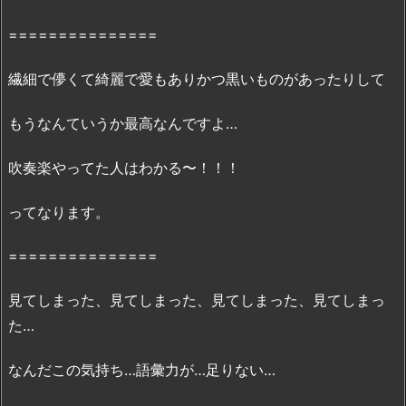
信
===============
状
況
繊細で儚くて綺麗で愛もありかつ黒いものがあったりして
3.
映
もうなんていうか最高なんですよ…
画
『リ
吹奏楽やってた人はわかる〜！！！
ズ
と
ってなります。
青
い
===============
鳥』
の
見てしまった、見てしまった、見てしまった、見てしまっ
無
た…
料
フ
なんだこの気持ち…語彙力が…足りない…
ル