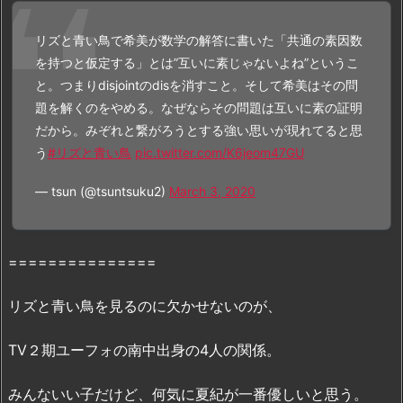
動
リズと青い鳥で希美が数学の解答に書いた「共通の素因数
画：
を持つと仮定する」とは”互いに素じゃないよね”というこ
「
D
と。つまりdisjointのdisを消すこと。そして希美はその問
a
題を解くのをやめる。なぜならその問題は互いに素の証明
i
だから。みぞれと繋がろうとする強い思いが現れてると思
l
う
#リズと青い鳥
pic.twitter.com/K6jeom47GU
y
m
— tsun (@tsuntsuku2)
March 3, 2020
o
t
i
===============
o
n」
リズと青い鳥を見るのに欠かせないのが、
「B
9」
TV２期ユーフォの南中出身の4人の関係。
で
の
みんないい子だけど、何気に夏紀が一番優しいと思う。
配