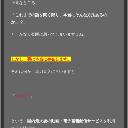
正直なところ、
「
これまでの話を聞く限り、本当にそんな方法あるの
か….？
」
と、かなり疑問に思ってしまいますよね。
しかし、実は本当に存在します。
それは何か、単刀直入に言いますと
『
U-NEXT
』
という、
国内最大級の動画・電子書籍配信サービス
を利用
する方法です。