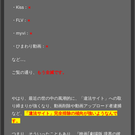
・Kiss：
×
・FLV：
×
・myvi：
×
・ひまわり動画：
×
など…。
ご覧の通り、
もう全滅です。
やはり、最近の世の中の風潮的に、「違法サイト」への取
り締まりが強くなり、動画削除や動画アップロード者逮捕
など、
「違法サイト」完全排除の傾向が強いようなんで
す。
つまり、そういったこともあり、『映画｢劇場版 境界の彼