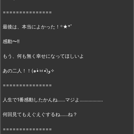
ど
===============
こ
ろ
最後は、本当によかった！꙳★*ﾟ
2.
「映
感動〜!!
画
｢劇
もう、何も無く幸せになってほしいよ
場
版
あの二人！！(๑•̀ㅂ•́)و✧
境
界
===============
の
彼
人生で1番感動したかんね……マジよ………………
方
-
何回見てもえぐえぐするね……ね？
I’L
L
===============