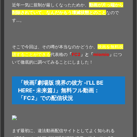
界
近年一気に規制が厳しくなったためか、
動画が片っ端から
の
削除されていて、なんだかもう壊滅状態とのこと
なので
彼
す…。
方
-
I’L
そこで今回は、その噂が本当なのかどうか、
映画を無料視
L
聴することができる
代表格の
「
FC2
」と「
miomio
」
につ
B
いて徹底的に調べてみることにしました！
E
H
E
「映画｢劇場版 境界の彼方 -I’LL BE
R
HERE- 未来篇｣」無料フル動画：
E
「
FC2
」での配信状況
-
未
来
篇｣
まず最初に、違法動画配信サイトとしてよく知られる
の