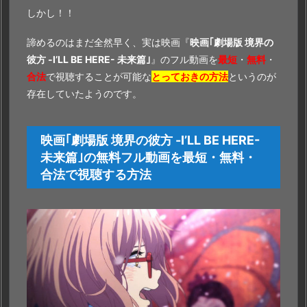
しかし！！
諦めるのはまだ全然早く、実は映画『
映画｢劇場版 境界の
彼方 -I’LL BE HERE- 未来篇｣
』のフル動画を
最短
・
無料
・
合法
で視聴することが可能な
とっておきの方法
というのが
存在していたようのです。
映画｢劇場版 境界の彼方 -I’LL BE HERE-
未来篇｣の無料フル動画を最短・無料・
合法で視聴する方法