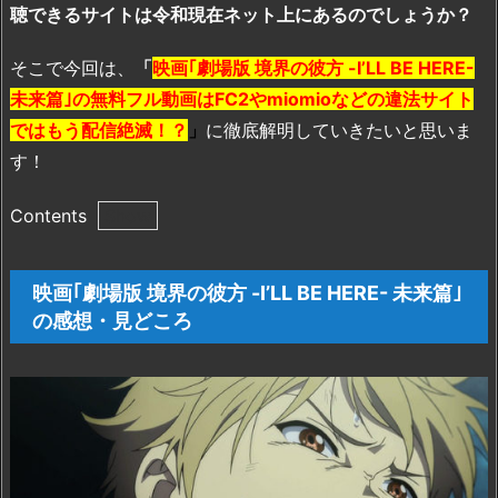
聴できるサイトは令和現在ネット上にあるのでしょうか？
そこで今回は、
「
映画｢劇場版 境界の彼方 -I’LL BE HERE-
未来篇｣の無料フル動画はFC2やmiomioなどの違法サイト
ではもう配信絶滅！？
」
に徹底解明していきたいと思いま
す！
Contents
1.
映
映画｢劇場版 境界の彼方 -I’LL BE HERE- 未来篇｣
画
の感想・見どころ
｢劇
場
版
境
界
の
彼