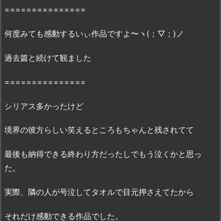
H
===============
E
R
何度みても感動するいぃ作品ですよ〜ヽ(；▽；)ノ
E
-
過去篇と続けて観ました
未
来
===============
篇｣」
無
シリアス多かったけど
料
フ
境界の彼方らしい笑えるところもちゃんと残されてて
ル
動
最後も納得できる終わり方だったしでもう泣くかと思っ
画：
た。
「
F
C
実際、隣の人が号泣してタオルで目元押さえてたから
2
」
で
それだけ感動できる作品でした。