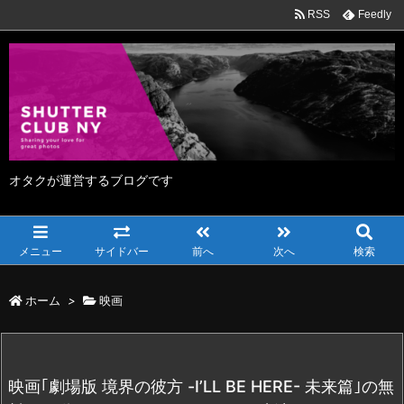
RSS
Feedly
オタクが運営するブログです
メニュー
サイドバー
前へ
次へ
検索
ホーム
>
映画
映画｢劇場版 境界の彼方 -I’LL BE HERE- 未来篇｣の無