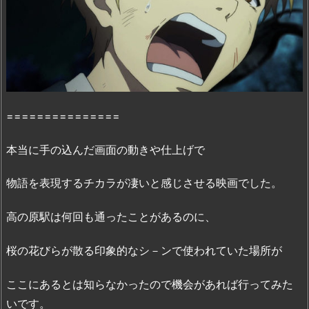
方
-
I’L
L
B
E
===============
H
E
本当に手の込んだ画面の動きや仕上げで
R
E
物語を表現するチカラが凄いと感じさせる映画でした。
-
未
高の原駅は何回も通ったことがあるのに、
来
篇｣
桜の花びらが散る印象的なシ－ンで使われていた場所が
の
感
ここにあるとは知らなかったので機会があれば行ってみた
想・
いです。
見