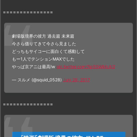
の
配
===============
信
状
況
劇場版境界の彼方 過去篇 未来篇
4.
今さら借りてきて今さら見ました
「映
どっちもサイコーに面白くて感動して
画
もー1人でテンションMAXでした
｢劇
やっぱ京アニは最高!w
pic.twitter.com/Rp5SWMcAI2
場
版
— スルメ (@squid_0528)
July 28, 2017
境
界
の
===============
彼
方
-
I’L