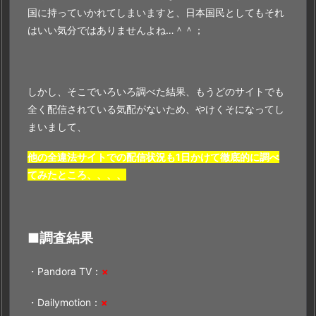
国に持っていかれてしまいますと、日本国民としてもそれ
篇｣』
はいい気分ではありませんよね…＾＾；
を
視
聴
で
しかし、そこでいろいろ調べた結果、もうどのサイトでも
き
全く配信されている気配がないため、やけくそになってし
る
まいまして、
理
他の全違法サイトでの配信状況も1日かけて徹底的に調べ
由
てみたところ、、、、
■調査結果
・Pandora TV：
×
・Dailymotion：
×