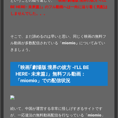
ということの繰り返しで、
『映画｢劇場版 境界の彼方 -I’LL
方
BE HERE- 未来篇｣』のフル動画へは一向に辿り着く気配は
法
しませんでした。。。
5.
1.
サ
そこで、まだ諦めるのは早いと思い、同じく映画の無料フ
イ
ル動画が多数配信されている「
miomio」
についてみてい
ト
きましょう。
の
特
徴
「映画｢劇場版 境界の彼方 -I’LL BE
や
HERE- 未来篇｣」無料フル動画：
無
「
miomio」
での配信状況
料
で
『映
画
続いて、中国が運営する非常に怪しげすぎるサイトです
｢劇
が、一応違法の無料動画配信を行なっている「
miomio
」
場