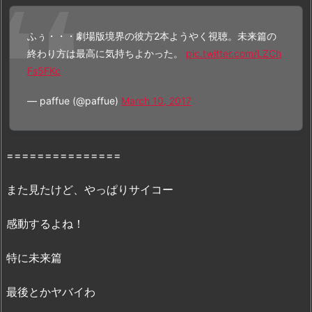
い
の？
ふぅ・・・劇場版境界の彼方2本ようやく視聴。未来篇の
3.
終わり方は最高に気持ちよかった。
pic.twitter.com/LZCh
「映
Fs5FKc
画
｢劇
— paffue (@paffue)
March 10, 2017
場
版
境
===============
界
の
また見たけど、やっぱりサイコー
彼
方
感動するよね！
-
I’L
特に未来篇
L
B
最後とかヤバイわ
E