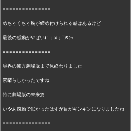
C
===============
2・
m
めちゃくちゃ胸が締め付けられる感はあるけど
i
o
最後の感動がやばい(´；ω；`)ｳｩｩ
m
i
===============
o
で
境界の彼方劇場版まで見終わりました
は
も
素晴らしかったですね
う
配
特に劇場版の未来篇
信
し
いやあ感動で眠かったはずが目がギンギンになりましたね
て
い
===============
な