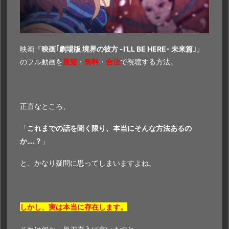
映画『
映画｢劇場版 境界の彼方 -I’LL BE HERE- 未来篇｣
』
のフル動画を
最短
・
無料
・
合法
で視聴する方法。
正直なところ、
「
これまでの話を聞く限り、本当にそんな方法あるの
か….？
」
と、かなり疑問に思ってしまいますよね。
しかし、実は本当に存在します。