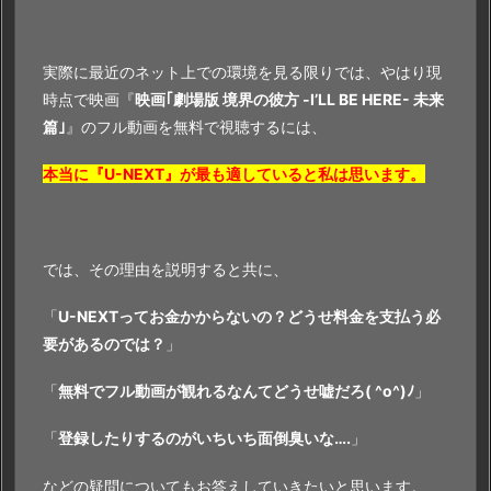
実際に最近のネット上での環境を見る限りでは、やはり現
時点で映画『
映画｢劇場版 境界の彼方 -I’LL BE HERE- 未来
篇｣
』のフル動画を無料で視聴するには、
本当に『U-NEXT』が最も適していると私は思います。
では、その理由を説明すると共に、
「
U-NEXTってお金かからないの？どうせ料金を支払う必
要があるのでは？
」
「
無料でフル動画が観れるなんて
どうせ嘘だろ( ^o^)ﾉ
」
「
登録したりするのがいちいち面倒臭いな….
」
などの疑問についてもお答えしていきたいと思います。