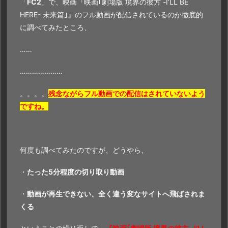
「
FC2
」で、映画『映画｢劇場版 境界の彼方 -I’LL BE
無
HERE- 未来篇｣』のフル動画が配信されているのか徹底的
料
に調べてみたところ、
フ
ル
……
動
…………………
画
を
。。。。
残念ながらフル動画での配信はされていないよう
最
ですね。
短・
無
料・
合
何度も調べてみたのですが、どうやら、
法
・
たった5分程度の切り取り動画
で
視
・
動画が再生できない、全く違う変なサイトへ飛ばされま
聴
くる
す
る