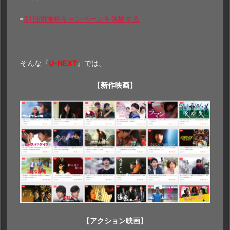
⇨
31日間無料キャンペーンを体験する
そんな『
U-NEXT
』では、
【
新作映画
】
【
アクション映画
】