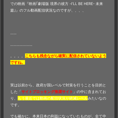
での映画『映画｢劇場版 境界の彼方 -I’LL BE HERE- 未来
版
篇｣』のフル動画配信状況なのですが、、、、
境
界
の
彼
……
方
…………………
-
I’L
。。。。
こちらも
残念ながら確実に配信されていないよう
L
ですね。
B
E
H
E
実は以前から、政府が国レベルで対策を行うことを目的と
R
した「
サイトブロッキング推奨サイト
」の中に含まれてお
E
り、
もう最近では動画の配信状況が絶滅レベル
みたいなの
-
です。
未
でも確かに、本来日本の利益になっていたものが、全て中
来