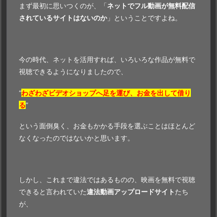
まず最初に思いつくのが、「
ネットでフル動画が無料配信
i
されているサイトはないのか
」ということですよね。
o
m
i
o」
今の時代、ネットを活用すれば、いろいろな作品が無料で
で
視聴できるようになりましたので、
の
配
“
わざわざビデオショップへ足を運び、お金を出して借り
信
る
”
状
という面倒臭く、お金もかかる手段を選ぶことはほとんど
況
なくなったのではないかと思います。
5.
映
画
｢劇
しかし、これまで違法ではあるものの、映画を無料で視聴
場
できると言われていた
違法動画アップロードサイト
たち
版
が、
境