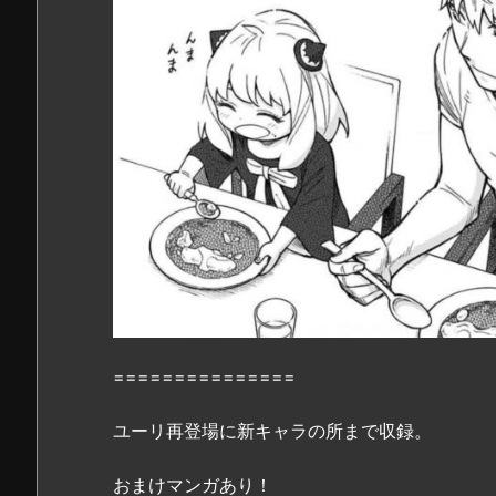
M
I
L
Y
5
巻』
を
完
全
無
料
で
読
む
===============
前
に…..
ユーリ再登場に新キャラの所まで収録。
「感
想・
おまけマンガあり！