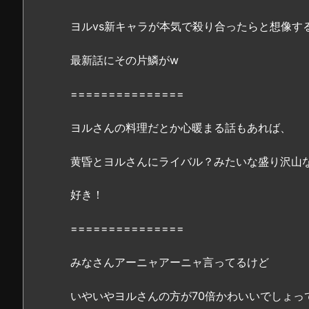
見
ど
ヨルvs新キャラが本気で殺り合ったらと想像す
こ
ろ」
最新話にその片鱗がw
を
紹
===============
介！
ヨルさんの料理だとか心暖まる話もあれば、
2.
『S
黄昏とヨルさんにライバル？みたいな盛り沢山
P
Y
好き！
×
F
===============
A
M
みなさんアーニャアーニャ言ってるけど
I
L
いやいやヨルさんの方が70倍かわいいでしょっ
Y