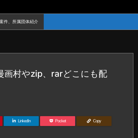
案件、所属団体紹介
の漫画村やzip、rarどこにも配
LinkedIn
Pocket
Copy