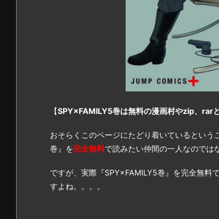
【
SPY×FAMILY5巻は無料の漫画村やzip、r
おそらくこのページにたどり着いているということ
巻』を
完全無料
で読みたい仲間の一人なのでは
ですが、実際『SPY×FAMILY5巻』を完全
すよね。。。。