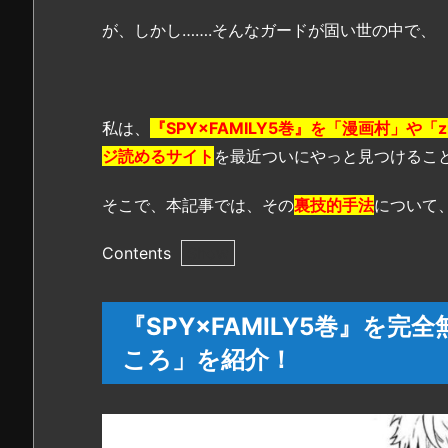
が、しかし…….そんなガードが固い世の中で、
私は、
『SPY×FAMILY5巻』を「漫画村」や「
ジ読めるサイト
を最近ついにやっと見つけること
そこで、本記事では、その
裏技的手法
について
Contents
1.
『S
『SPY×FAMILY5巻』を完
P
ころ」を紹介！
Y
×
F
A