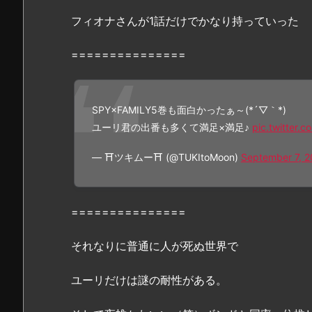
5
フィオナさんが1話だけでかなり持っていった
巻』
が
===============
無
料
の
SPY×FAMILY5巻も面白かったぁ～(*´▽｀*)
漫
ユーリ君の出番も多くて満足×満足♪
pic.twitter.
画
村
— ⛩️ツキムー⛩️ (@TUKItoMoon)
September 7, 
や
z
i
===============
p、
r
それなりに普通に人が死ぬ世界で
a
r
ユーリだけは謎の耐性がある。
の
ど