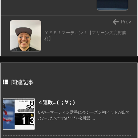
Prev
ＹＥＳ！マーティン！【マリーンズ完封勝
利】
関連記事
４連敗…( ；∀；)
いやーマーティン選手に今シーズン初ヒットが出て
よかったですね(*^^*) 松川選 ...