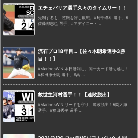
エチェバリア選手久々のタイムリー！！
先制するも、逆転を許し敗戦。#髙部瑛斗 選手、#
佐藤都志也 選手、#アデイニー・ ...
流石プロ18年目…【佐々木朗希選手3勝
目！！】
#MarinesWIN 本日勝利し、同一カード勝ち越し！
#和田康士朗 選手、#髙 ...
救世主河村選手！！【連敗脱出】
#MarinesWIN リードを守り、連敗脱出！#岡大海
選手、#福田秀平 選手 ...