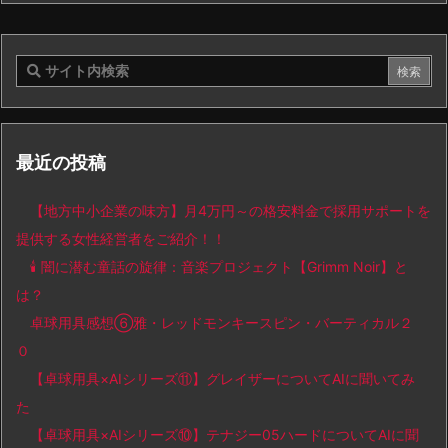
最近の投稿
【地方中小企業の味方】月4万円～の格安料金で採用サポートを
提供する女性経営者をご紹介！！
🕯️ 闇に潜む童話の旋律：音楽プロジェクト【Grimm Noir】と
は？
卓球用具感想⑥雅・レッドモンキースピン・バーティカル２
０
【卓球用具×AIシリーズ⑪】グレイザーについてAIに聞いてみ
た
【卓球用具×AIシリーズ⑩】テナジー05ハードについてAIに聞