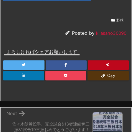
野球
Posted by
k_asano30090
よろしければシェアお願いします
Copy
Next
佐々木朗希投手、完全試合&13者連続奪三
振&1試合19三振おめでとうございます！