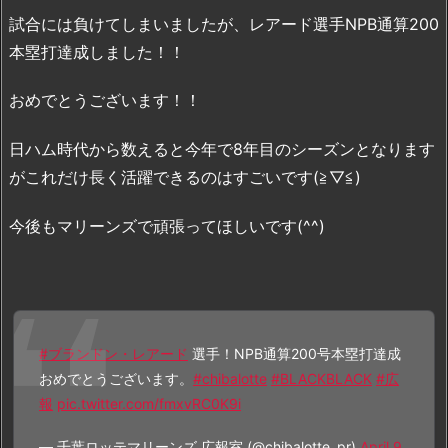
試合には負けてしまいましたが、レアード選手NPB通算200
本塁打達成しました！！
おめでとうございます！！
日ハム時代から数えると今年で8年目のシーズンとなります
がこれだけ長く活躍できるのはすごいです(≧▽≦)
今後もマリーンズで頑張ってほしいです(^^)
#ブランドン・レアード
選手！NPB通算200号本塁打達成
おめでとうございます。
#chibalotte
#BLACKBLACK
#広
報
pic.twitter.com/fmxvRC0K9i
— 千葉ロッテマリーンズ 広報室 (@chibalotte_pr)
April 9,