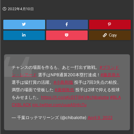
2022年4月10日
Copy
チャンスの場面を作るも、あと一打出ず敗戦。
#ブランド
ン・レアード
選手はNPB通算200本塁打達成！
#藤原恭大
選手は猛打賞の活躍。
#小島和哉
投手は7回3失点の粘投、
満塁の場面で登板した
#廣畑敦也
投手は2球で抑える投球
をみせました。
https://t.co/sKcEtTj9KV
#chibalotte
#BLA
CKBLACK
pic.twitter.com/uuaA5HIcTu
— 千葉ロッテマリーンズ (@chibalotte)
April 9, 2022