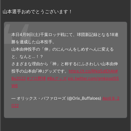
山本選手おめでとうございます！
本日4月9日(土)千葉ロッテ戦にて、球団新記録となる18連
勝を達成した山本投手。
山本由伸投手の「伸」のにんべんをしめすへんに変える
と、なんと…！？
さまざまな理由から「神」と称するにふさわしい山本由伸
投手の山本由｢神｣グッズです。
https://t.co/RNq5dlDIAh
#
Bs2022
#プロ野球
#Bsグッズ
pic.twitter.com/gmkpodS5
W6
— オリックス・バファローズ (@Orix_Buffaloes)
April 9, 2
022