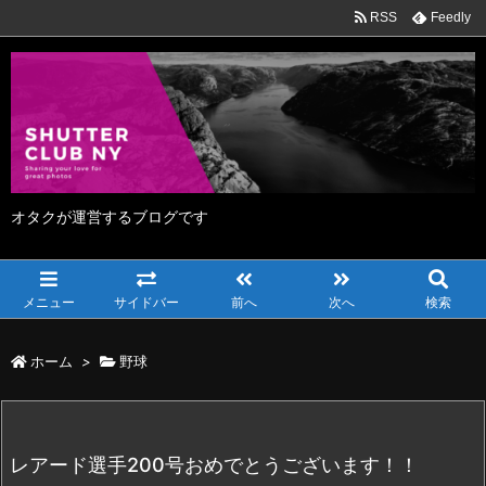
RSS
Feedly
オタクが運営するブログです
メニュー
サイドバー
前へ
次へ
検索
ホーム
>
野球
レアード選手200号おめでとうございます！！